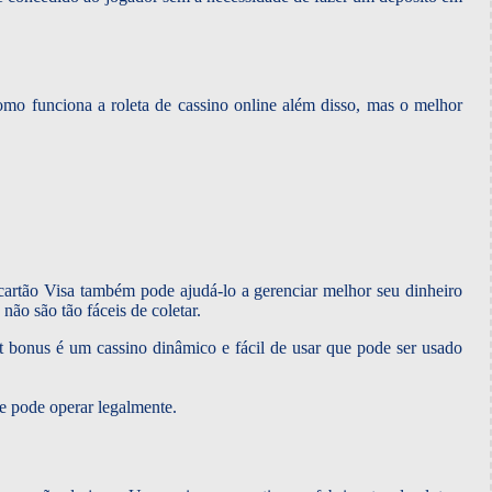
mo funciona a roleta de cassino online além disso, mas o melhor
cartão Visa também pode ajudá-lo a gerenciar melhor seu dinheiro
o são tão fáceis de coletar.
it bonus é um cassino dinâmico e fácil de usar que pode ser usado
 e pode operar legalmente.