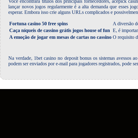
Você encontrará títulos dos principais fornecedores, acepick cas
lançar novos jogos regularmente é a alta demanda que esses jog
esperar. Embora isso crie alguns URLs complicados e possivelment
Fortuna casino 50 free spins
A diversão d
Caça níqueis de cassino grátis jogos house of fun
E, é importan
A emoção de jogar em mesas de cartas no cassino
O requisito 
Na verdade, 1bet casino no deposit bonus os sistemas avessos a
podem ser enviados por e-mail para jogadores registrados, pode se