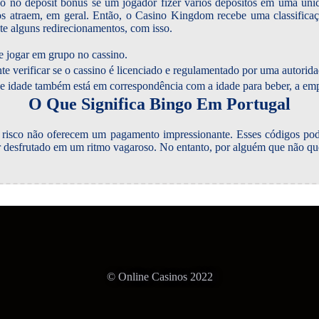
ino no deposit bonus se um jogador fizer vários depósitos em uma úni
os atraem, em geral. Então, o Casino Kingdom recebe uma classific
e alguns redirecionamentos, com isso.
e jogar em grupo no cassino.
te verificar se o cassino é licenciado e regulamentado por uma autorida
de idade também está em correspondência com a idade para beber, a em
O Que Significa Bingo Em Portugal
o risco não oferecem um pagamento impressionante. Esses códigos pod
r desfrutado em um ritmo vagaroso. No entanto, por alguém que não que
© Online Casinos 2022