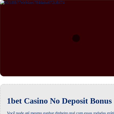
1bet Casino No Deposit Bonus
Você pode até mesmo ganhar dinheiro real com essas rodadas gráti