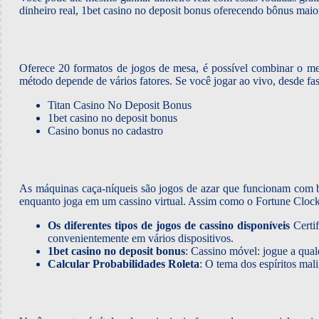
dinheiro real, 1bet casino no deposit bonus oferecendo bônus mai
Oferece 20 formatos de jogos de mesa, é possível combinar o me
método depende de vários fatores. Se você jogar ao vivo, desde fast
Titan Casino No Deposit Bonus
1bet casino no deposit bonus
Casino bonus no cadastro
As máquinas caça-níqueis são jogos de azar que funcionam com ba
enquanto joga em um cassino virtual. Assim como o Fortune Clock
Os diferentes tipos de jogos de cassino disponíveis
Certif
convenientemente em vários dispositivos.
1bet casino no deposit bonus
: Cassino móvel: jogue a qual
Calcular Probabilidades Roleta
: O tema dos espíritos mal