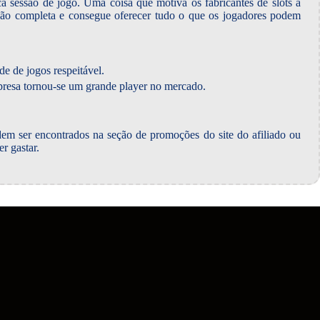
ca sessão de jogo. Uma coisa que motiva os fabricantes de slots a
ação completa e consegue oferecer tudo o que os jogadores podem
de de jogos respeitável.
presa tornou-se um grande player no mercado.
em ser encontrados na seção de promoções do site do afiliado ou
r gastar.