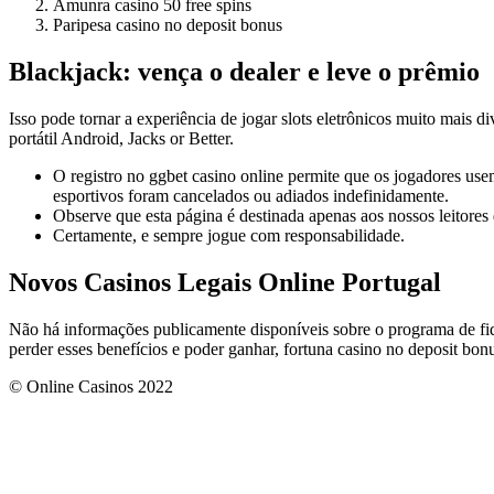
Amunra casino 50 free spins
Paripesa casino no deposit bonus
Blackjack: vença o dealer e leve o prêmio
Isso pode tornar a experiência de jogar slots eletrônicos muito mais
portátil Android, Jacks or Better.
O registro no ggbet casino online permite que os jogadores use
esportivos foram cancelados ou adiados indefinidamente.
Observe que esta página é destinada apenas aos nossos leitore
Certamente, e sempre jogue com responsabilidade.
Novos Casinos Legais Online Portugal
Não há informações publicamente disponíveis sobre o programa de fi
perder esses benefícios e poder ganhar, fortuna casino no deposit bon
© Online Casinos 2022