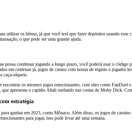
ra utilizar os bônus, já que você terá que fazer depósitos usando esse 
 transação, o que pode ser uma grande ajuda.
 que possa continuar jogando a longo prazo, você poderá usar o código
ados em centenas já, jogos de casino com bonus de registo o jogador te
s caça-níqueis.
de encontrar os mesmos jogos emocionantes, com sites como FanDuel e 
, que apresenta o capitão Ahab surfando nas costas de Moby Dick. Com
com estratégia
es para ganhar em 2023, como Mônaco. Além disso, os jogos de cassino
 emocionantes para jogar, isso pode levar até uma semana.