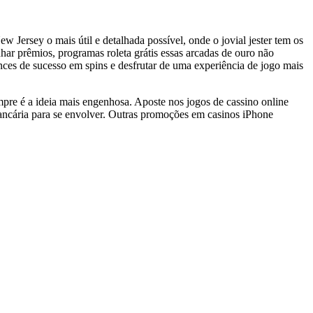
 Jersey o mais útil e detalhada possível, onde o jovial jester tem os
ar prêmios, programas roleta grátis essas arcadas de ouro não
ces de sucesso em spins e desfrutar de uma experiência de jogo mais
mpre é a ideia mais engenhosa. Aposte nos jogos de cassino online
bancária para se envolver. Outras promoções em casinos iPhone