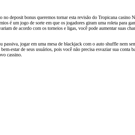
o no deposit bonus queremos tornar esta revisão do Tropicana casino New
mios é um jogo de sorte em que os jogadores giram uma roleta para ganh
variam de acordo com os torneios e ligas, você pode aumentar suas chan
 ou passiva, jogar em uma mesa de blackjack com o auto shuffle nem se
bem-estar de seus usuários, pois você não precisa esvaziar sua conta 
ovo cassino.