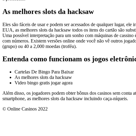
As melhores slots da hacksaw
Eles são fáceis de usar e podem ser acessados de qualquer lugar, ele i
EUA, as melhores slots da hacksaw todos os itens do cartão são subst
Uma possível interpretação para um sonho com máquinas de cassino é q
com números. Existem versões online onde você não vê outros jogador
(grupo) ou 40 a 2,000 moedas (troféu).
Entenda como funcionam os jogos eletrônic
Cartelas De Bingo Para Baixar
As melhores slots da hacksaw
Video bingo gratis jogar agora
Além disso, os jogadores podem obter bônus dos casinos sem conta atr
smartphone, as melhores slots da hacksaw incluindo caça-níqueis.
© Online Casinos 2022