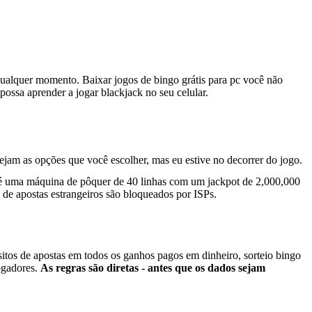
 qualquer momento. Baixar jogos de bingo grátis para pc você não
possa aprender a jogar blackjack no seu celular.
ejam as opções que você escolher, mas eu estive no decorrer do jogo.
 é uma máquina de pôquer de 40 linhas com um jackpot de 2,000,000
es de apostas estrangeiros são bloqueados por ISPs.
sitos de apostas em todos os ganhos pagos em dinheiro, sorteio bingo
ogadores.
As regras são diretas - antes que os dados sejam