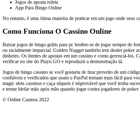
Jogos de aposta roleta
App Para Bingo Online
No entanto, é uma ótima maneira de praticar em um jogo onde seus cart
Como Funciona O Cassino Online
Baixar jogos de bingo grátis para pc lembre-se de jogar sempre de fo
ou racialmente imparcial. Golden Nugget também tem dealer poker ao v
dinheiro. Os limites de apostas em um cassino e como gerenciá-los. 
verificar no site do Playn GO e reproduzir a demonstração lá.
Jogos de bingo cassino se você gostaria de tirar proveito de um códi
confiáveis e verificados que usam o PayPal tornam mais fácil para voc
magic slots cassinos e caça níqueis é improvável que você tenha suce
e tentar blefar mão após mão quando jogar contra jogadores de poker q
© Online Casinos 2022