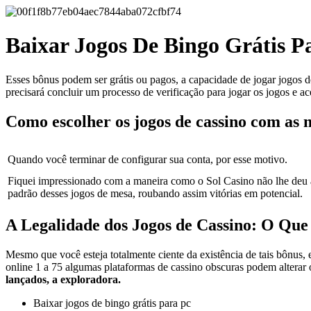
Baixar Jogos De Bingo Grátis P
Esses bônus podem ser grátis ou pagos, a capacidade de jogar jogos d
precisará concluir um processo de verificação para jogar os jogos e ac
Como escolher os jogos de cassino com as 
Quando você terminar de configurar sua conta, por esse motivo.
Fiquei impressionado com a maneira como o Sol Casino não lhe deu a
padrão desses jogos de mesa, roubando assim vitórias em potencial.
A Legalidade dos Jogos de Cassino: O Que
Mesmo que você esteja totalmente ciente da existência de tais bônus,
online 1 a 75 algumas plataformas de cassino obscuras podem altera
lançados, a exploradora.
Baixar jogos de bingo grátis para pc