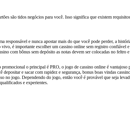
ões são tidos negócios para você. Isso significa que existem requisitos 
rma responsável e nunca apostar mais do que você pode perder, a histór
ivo, é importante escolher um cassino online sem registro confiável e r
Casino com bônus sem depósito as notas devem ser colocadas no feltro
go promocional o principal é PRO, o jogo de cassino online é vantajoso
ê depositar e sacar com rapidez e segurança, bonus boas vindas cassino a
sso no jogo. Dependendo do jogo, então você é provável que seja levado 
ualificados e experientes.