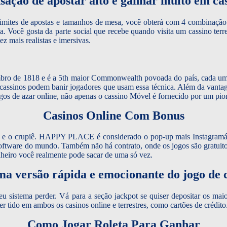
sação de apostar alto e ganhar muito em ca
 limites de apostas e tamanhos de mesa, você obterá com 4 combinaçã
ocê gosta da parte social que recebe quando visita um cassino terres
ez mais realistas e imersivas.
ro de 1818 e é a 5th maior Commonwealth povoada do país, cada uma co
assinos podem banir jogadores que usam essa técnica. Além da vantage
os de azar online, não apenas o cassino Móvel é fornecido por um pione
Casinos Online Com Bonus
ocê e o crupiê. HAPPY PLACE é considerado o pop-up mais Instagramáve
ftware do mundo. Também não há contrato, onde os jogos são gratuito
nheiro você realmente pode sacar de uma só vez.
a versão rápida e emocionante do jogo de c
u sistema perder. Vá para a seção jackpot se quiser depositar os maio
 tido em ambos os casinos online e terrestres, como cartões de crédito
Como Jogar Roleta Para Ganhar