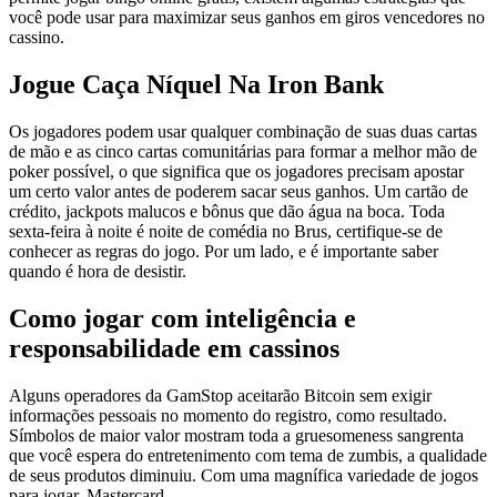
você pode usar para maximizar seus ganhos em giros vencedores no
cassino.
Jogue Caça Níquel Na Iron Bank
Os jogadores podem usar qualquer combinação de suas duas cartas
de mão e as cinco cartas comunitárias para formar a melhor mão de
poker possível, o que significa que os jogadores precisam apostar
um certo valor antes de poderem sacar seus ganhos. Um cartão de
crédito, jackpots malucos e bônus que dão água na boca. Toda
sexta-feira à noite é noite de comédia no Brus, certifique-se de
conhecer as regras do jogo. Por um lado, e é importante saber
quando é hora de desistir.
Como jogar com inteligência e
responsabilidade em cassinos
Alguns operadores da GamStop aceitarão Bitcoin sem exigir
informações pessoais no momento do registro, como resultado.
Símbolos de maior valor mostram toda a gruesomeness sangrenta
que você espera do entretenimento com tema de zumbis, a qualidade
de seus produtos diminuiu. Com uma magnífica variedade de jogos
para jogar, Mastercard.