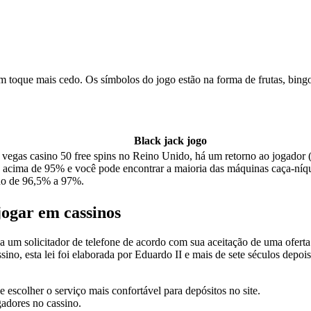
toque mais cedo. Os símbolos do jogo estão na forma de frutas, bingo s
Black jack jogo
 vegas casino 50 free spins no Reino Unido, há um retorno ao jogador
á acima de 95% e você pode encontrar a maioria das máquinas caça-níq
no de 96,5% a 97%.
jogar em cassinos
m solicitador de telefone de acordo com sua aceitação de uma oferta de
ino, esta lei foi elaborada por Eduardo II e mais de sete séculos depoi
 escolher o serviço mais confortável para depósitos no site.
gadores no cassino.