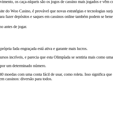
imento, os caça-níqueis são os jogos de cassino mais jogados e vêm c
te do Woo Casino, é provável que novas estratégias e tecnologias surj
ra fazer depósitos e saques em cassinos online também podem se benef
no antes de jogar.
própria fada engraçada está ativa e garante mais lucros.
rsos incríveis, e parecia que esta Olimpíada se sentiria mais como uma 
s por um determinado número.
0 moedas com uma conta fácil de usar, como roleta. Isso significa que 
em cassinos: diversão para todos.