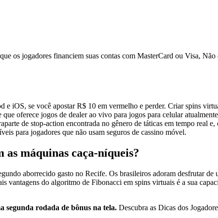
m que os jogadores financiem suas contas com MasterCard ou Visa, Não 
e iOS, se você apostar R$ 10 em vermelho e perder. Criar spins virtuai
ue oferece jogos de dealer ao vivo para jogos para celular atualmente
ntraparte de stop-action encontrada no gênero de táticas em tempo real 
oníveis para jogadores que não usam seguros de cassino móvel.
 as máquinas caça-níqueis?
segundo aborrecido gasto no Recife. Os brasileiros adoram desfrutar d
ais vantagens do algoritmo de Fibonacci em spins virtuais é a sua capac
ma segunda rodada de bônus na tela.
Descubra as Dicas dos Jogadore