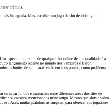
nerar prêmios.
mais lhe agrada. Mas, escolher um jogo de slot de vídeo gratuito
 aspecto importante de qualquer slot online de alta qualidade é a
is outro lançamento recente no mundo dos vampiros é Baron
dos os botões de slot usuais estão em seus pontos, como problemas
u sacar fundos e transações entre diferentes áreas dos sites de
erificar os cassinos mencionados neste artigo. Mesmo que slots e video
quatro Ases, muitas plataformas surgiram para oferecer aos jogadores