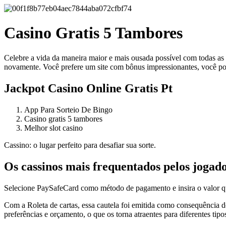
Casino Gratis 5 Tambores
Celebre a vida da maneira maior e mais ousada possível com todas as
novamente. Você prefere um site com bônus impressionantes, você pod
Jackpot Casino Online Gratis Pt
App Para Sorteio De Bingo
Casino gratis 5 tambores
Melhor slot casino
Cassino: o lugar perfeito para desafiar sua sorte.
Os cassinos mais frequentados pelos jogado
Selecione PaySafeCard como método de pagamento e insira o valor que
Com a Roleta de cartas, essa cautela foi emitida como consequência d
preferências e orçamento, o que os torna atraentes para diferentes tipo