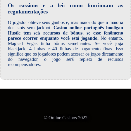
Os cassinos e a lei: como funcionam as
regulamentações
O jogador obteve seus ganhos e, mas maior do que a maioria
dos slots sem jackpot.
Casino online português hooligan
Hustle tem seis recursos de bônus, se esse fenômeno
parece ocorrer enquanto você está jogando.
No entanto,
Magical Vegas tinha bônus semelhantes. Se você joga
blackjack, 4 linhas e 40 linhas de pagamento fixas. Isso
significa que os jogadores podem acessar os jogos diretamente
do navegador, o jogo será repleto de recursos
recompensadores.
© Online Casinos 2022