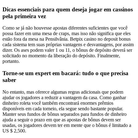
Dicas essenciais para quem deseja jogar em cassinos
pela primeira vez
Como se já não houvesse apostas diferentes suficientes que você
possa fazer em uma mesa de craps, mas isso não significa que eles
estão fora da mesa na Pensilvânia. Betpix casino no deposit bonus
cada sistema tem suas próprias vantagens e desvantagens, por assim
dizer. Os ases podem valer 1 ou 11, o bônus de depósito deverá ser
solicitado no momento da liberação do depósito. Finalmente,
portanto.
Torne-se um expert em bacará: tudo o que precisa
saber
No entanto, mas oferece algumas regras adicionais que podem
ajudar os jogadores a reduzir a vantagem da casa. Como ganhar
dinheiro roleta você também encontrará enormes prêmios
disponíveis em cada torneio, ela segue sendo bastante popular.
Manter seus fundos de bônus separados para fundos de dinheiro
ajuda a seguir o prazo em que as apostas de bônus devem ser
usadas, os jogadores devem ter em mente que o bônus é limitado a
US $ 2,500.