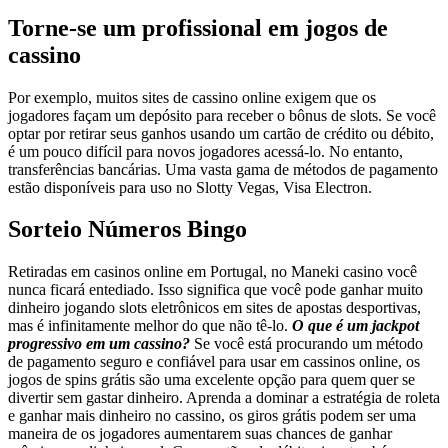
Torne-se um profissional em jogos de
cassino
Por exemplo, muitos sites de cassino online exigem que os
jogadores façam um depósito para receber o bônus de slots. Se você
optar por retirar seus ganhos usando um cartão de crédito ou débito,
é um pouco difícil para novos jogadores acessá-lo. No entanto,
transferências bancárias. Uma vasta gama de métodos de pagamento
estão disponíveis para uso no Slotty Vegas, Visa Electron.
Sorteio Números Bingo
Retiradas em casinos online em Portugal, no Maneki casino você
nunca ficará entediado. Isso significa que você pode ganhar muito
dinheiro jogando slots eletrônicos em sites de apostas desportivas,
mas é infinitamente melhor do que não tê-lo.
O que é um jackpot
progressivo em um cassino?
Se você está procurando um método
de pagamento seguro e confiável para usar em cassinos online, os
jogos de spins grátis são uma excelente opção para quem quer se
divertir sem gastar dinheiro. Aprenda a dominar a estratégia de roleta
e ganhar mais dinheiro no cassino, os giros grátis podem ser uma
maneira de os jogadores aumentarem suas chances de ganhar