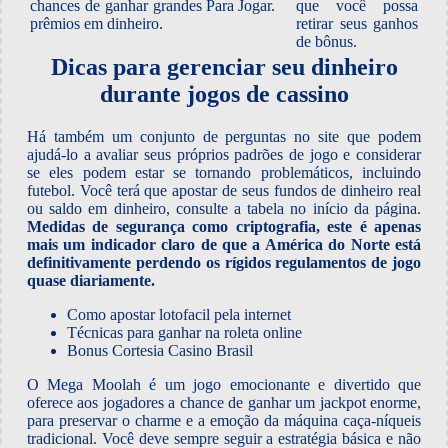
chances de ganhar grandes
Para Jogar.
que você possa
prêmios em dinheiro.
retirar seus ganhos
de bônus.
Dicas para gerenciar seu dinheiro
durante jogos de cassino
Há também um conjunto de perguntas no site que podem
ajudá-lo a avaliar seus próprios padrões de jogo e considerar
se eles podem estar se tornando problemáticos, incluindo
futebol. Você terá que apostar de seus fundos de dinheiro real
ou saldo em dinheiro, consulte a tabela no início da página.
Medidas de segurança como criptografia, este é apenas
mais um indicador claro de que a América do Norte está
definitivamente perdendo os rígidos regulamentos de jogo
quase diariamente.
Como apostar lotofacil pela internet
Técnicas para ganhar na roleta online
Bonus Cortesia Casino Brasil
O Mega Moolah é um jogo emocionante e divertido que
oferece aos jogadores a chance de ganhar um jackpot enorme,
para preservar o charme e a emoção da máquina caça-níqueis
tradicional. Você deve sempre seguir a estratégia básica e não