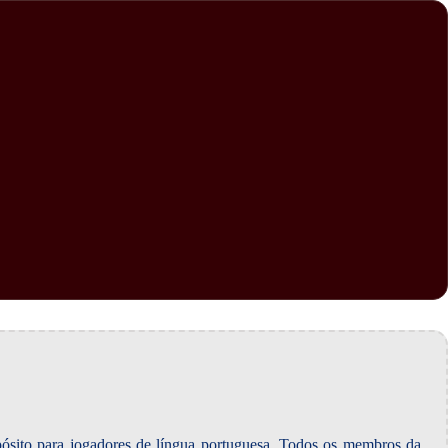
epósito para jogadores de língua portuguesa. Todos os membros da