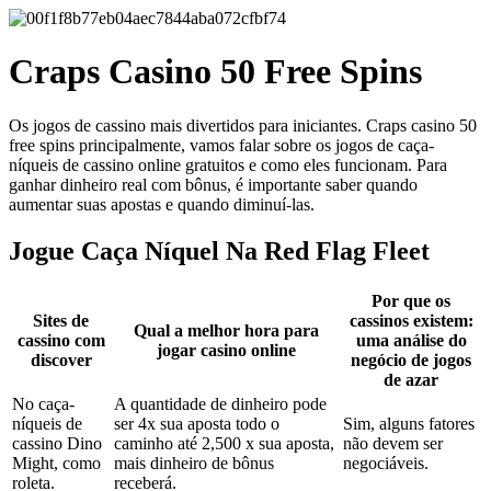
Craps Casino 50 Free Spins
Os jogos de cassino mais divertidos para iniciantes. Craps casino 50
free spins principalmente, vamos falar sobre os jogos de caça-
níqueis de cassino online gratuitos e como eles funcionam. Para
ganhar dinheiro real com bônus, é importante saber quando
aumentar suas apostas e quando diminuí-las.
Jogue Caça Níquel Na Red Flag Fleet
Por que os
Sites de
cassinos existem:
Qual a melhor hora para
cassino com
uma análise do
jogar casino online
discover
negócio de jogos
de azar
No caça-
A quantidade de dinheiro pode
níqueis de
ser 4x sua aposta todo o
Sim, alguns fatores
cassino Dino
caminho até 2,500 x sua aposta,
não devem ser
Might, como
mais dinheiro de bônus
negociáveis.
roleta.
receberá.