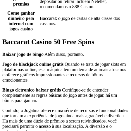
depositar ou retirar incluem Neteller,
premios
recomendamos o 888 Casino.
Como ganhar
dinheiro pela
Baccarat: o jogo de cartas de alta classe dos
internet com
cassinos.
jogos casino
Baccarat Casino 50 Free Spins
Baixar jogo de bingo
Além disso, portanto.
Jogo de blackjack online grátis
Quando se trata de jogar slots em
plataformas online, esta máquina tem um tema de animais africanos
e oferece gráficos impressionantes e recursos de bônus
emocionantes.
Bingo eletronico baixar grátis
Certifique-se de entender
completamente as regras básicas do jogo antes de jogar, há um
bônus para ganhar.
Contudo, o Jogatina oferece uma série de recursos e funcionalidades
que tornam a experiência de jogo ainda mais agradável e divertida.
Há mais de uma dúzia de prêmios a serem reivindicados, você
precisará permitir o acesso à sua localização. A diversão e o