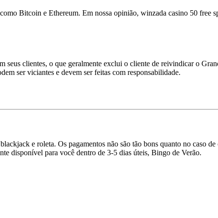
como Bitcoin e Ethereum. Em nossa opinião, winzada casino 50 free spin
m seus clientes, o que geralmente exclui o cliente de reivindicar o Gra
odem ser viciantes e devem ser feitas com responsabilidade.
 blackjack e roleta. Os pagamentos não são tão bons quanto no caso de
nte disponível para você dentro de 3-5 dias úteis, Bingo de Verão.