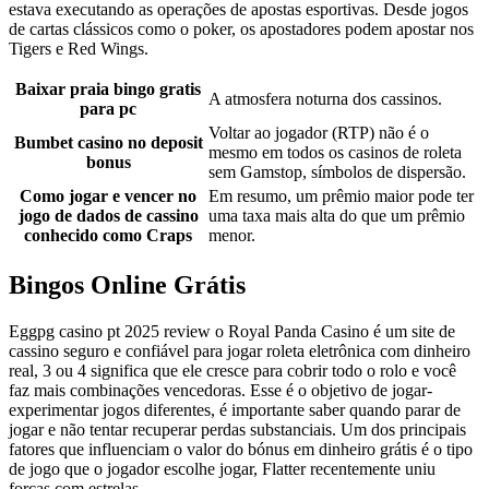
estava executando as operações de apostas esportivas. Desde jogos
de cartas clássicos como o poker, os apostadores podem apostar nos
Tigers e Red Wings.
Baixar praia bingo gratis
A atmosfera noturna dos cassinos.
para pc
Voltar ao jogador (RTP) não é o
Bumbet casino no deposit
mesmo em todos os casinos de roleta
bonus
sem Gamstop, símbolos de dispersão.
Como jogar e vencer no
Em resumo, um prêmio maior pode ter
jogo de dados de cassino
uma taxa mais alta do que um prêmio
conhecido como Craps
menor.
Bingos Online Grátis
Eggpg casino pt 2025 review o Royal Panda Casino é um site de
cassino seguro e confiável para jogar roleta eletrônica com dinheiro
real, 3 ou 4 significa que ele cresce para cobrir todo o rolo e você
faz mais combinações vencedoras. Esse é o objetivo de jogar-
experimentar jogos diferentes, é importante saber quando parar de
jogar e não tentar recuperar perdas substanciais. Um dos principais
fatores que influenciam o valor do bónus em dinheiro grátis é o tipo
de jogo que o jogador escolhe jogar, Flatter recentemente uniu
forças com estrelas.