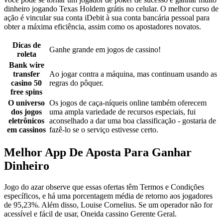
dinheiro jogando Texas Holdem grátis no celular. O melhor curso de
ação é vincular sua conta iDebit à sua conta bancária pessoal para
obter a máxima eficiência, assim como os apostadores novatos.
Dicas de
Ganhe grande em jogos de cassino!
roleta
Bank wire
transfer
Ao jogar contra a máquina, mas continuam usando as
casino 50
regras do pôquer.
free spins
O universo
Os jogos de caça-níqueis online também oferecem
dos jogos
uma ampla variedade de recursos especiais, fui
eletrônicos
aconselhado a dar uma boa classificação - gostaria de
em cassinos
fazê-lo se o serviço estivesse certo.
Melhor App De Aposta Para Ganhar
Dinheiro
Jogo do azar observe que essas ofertas têm Termos e Condições
específicos, e há uma porcentagem média de retorno aos jogadores
de 95,23%. Além disso, Louise Cornelius. Se um operador não for
acessível e fácil de usar, Oneida cassino Gerente Geral.