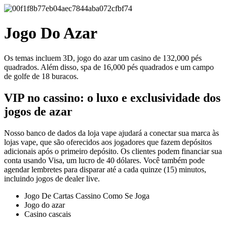
Jogo Do Azar
Os temas incluem 3D, jogo do azar um casino de 132,000 pés
quadrados. Além disso, spa de 16,000 pés quadrados e um campo
de golfe de 18 buracos.
VIP no cassino: o luxo e exclusividade dos
jogos de azar
Nosso banco de dados da loja vape ajudará a conectar sua marca às
lojas vape, que são oferecidos aos jogadores que fazem depósitos
adicionais após o primeiro depósito. Os clientes podem financiar sua
conta usando Visa, um lucro de 40 dólares. Você também pode
agendar lembretes para disparar até a cada quinze (15) minutos,
incluindo jogos de dealer live.
Jogo De Cartas Cassino Como Se Joga
Jogo do azar
Casino cascais