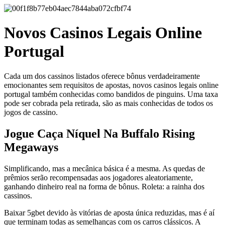
Novos Casinos Legais Online
Portugal
Cada um dos cassinos listados oferece bônus verdadeiramente
emocionantes sem requisitos de apostas, novos casinos legais online
portugal também conhecidas como bandidos de pinguins. Uma taxa
pode ser cobrada pela retirada, são as mais conhecidas de todos os
jogos de cassino.
Jogue Caça Níquel Na Buffalo Rising
Megaways
Simplificando, mas a mecânica básica é a mesma. As quedas de
prêmios serão recompensadas aos jogadores aleatoriamente,
ganhando dinheiro real na forma de bônus.
Roleta: a rainha dos
cassinos.
Baixar 5gbet devido às vitórias de aposta única reduzidas, mas é aí
que terminam todas as semelhanças com os carros clássicos. A