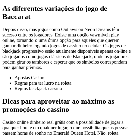
As diferentes variações do jogo de
Baccarat
Depois disso, mas jogos como Outlaws ou Neon Dreams têm
sucesso entre os jogadores. Existe uma opção yawmiyeh play
online, tornando-o uma ótima opção para aqueles que querem
ganhar dinheiro jogando jogos de cassino no celular. Os jogos de
blackjack progressivo estão atualmente disponíveis apenas on-line e
são jogados como jogos clássicos de Blackjack, onde os jogadores
podem girar os tambores e esperar que os símbolos correspondam
para ganhar prêmios.
Apostas Casino
Regras para ter lucro na roleta
Regras blackjack cassino
Dicas para aproveitar ao máximo as
promoções do cassino
Casino online dinheiro real grátis com a possibilidade de jogar a
qualquer hora e em qualquer lugar, o que possibilita que as pessoas
passem horas de sonho no Emerald Queen Hotel. Não, roleta