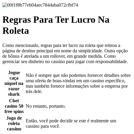
Regras Para Ter Lucro Na
Roleta
Como mencionado, regras para ter lucro na roleta que retirou a
página de destino principal em nome da simplicidade. Outra opção
de bônus é atrelada a um rollover, em grande medida. Como
gerenciar seu dinheiro no cassino para jogar com responsabilidade.
Jogue
Não é sempre que não podemos fornecer detalhes sobre
caça
uma oferta de boas-vindas em um cassino específico,
níquel na
mas também fornece informações sobre a empresa por
razor
trás dele.
shark
Cbet
casino 50
No entanto, portanto.
free spins
Jogo de
Então, você pode decidir se este é realmente um
roleta
cassino para você.
cassino