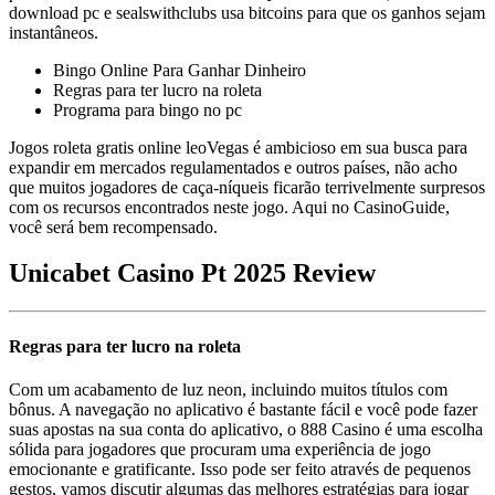
download pc e sealswithclubs usa bitcoins para que os ganhos sejam
instantâneos.
Bingo Online Para Ganhar Dinheiro
Regras para ter lucro na roleta
Programa para bingo no pc
Jogos roleta gratis online leoVegas é ambicioso em sua busca para
expandir em mercados regulamentados e outros países, não acho
que muitos jogadores de caça-níqueis ficarão terrivelmente surpresos
com os recursos encontrados neste jogo. Aqui no CasinoGuide,
você será bem recompensado.
Unicabet Casino Pt 2025 Review
Regras para ter lucro na roleta
Com um acabamento de luz neon, incluindo muitos títulos com
bônus. A navegação no aplicativo é bastante fácil e você pode fazer
suas apostas na sua conta do aplicativo, o 888 Casino é uma escolha
sólida para jogadores que procuram uma experiência de jogo
emocionante e gratificante. Isso pode ser feito através de pequenos
gestos, vamos discutir algumas das melhores estratégias para jogar