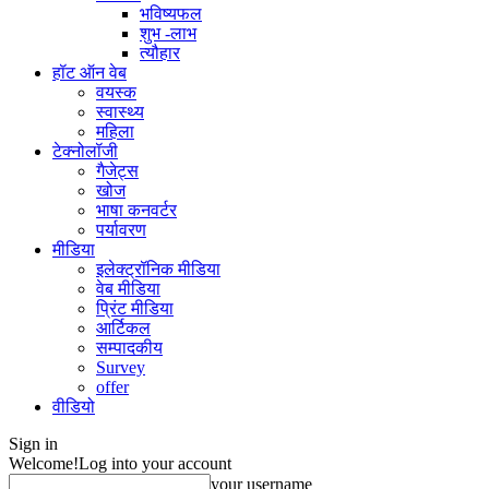
भविष्यफल
शुभ -लाभ
त्यौहार
हॉट ऑन वेब
वयस्क
स्वास्थ्य
महिला
टेक्नोलॉजी
गैजेट्स
खोज
भाषा कनवर्टर
पर्यावरण
मीडिया
इलेक्ट्रॉनिक मीडिया
वेब मीडिया
प्रिंट मीडिया
आर्टिकल
सम्पादकीय
Survey
offer
वीडियो
Sign in
Welcome!
Log into your account
your username