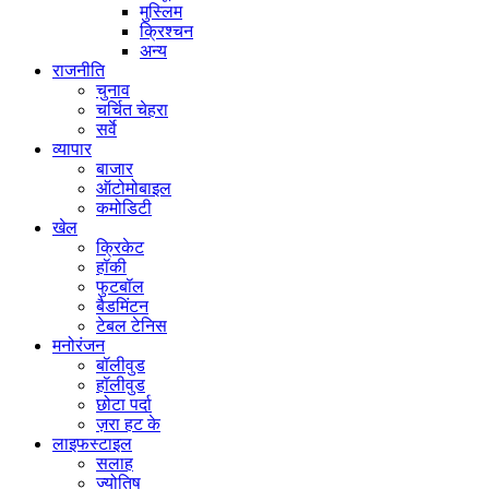
मुस्लिम
क्रिश्चन
अन्य
राजनीति
चुनाव
चर्चित चेहरा
सर्वे
व्यापार
बाजार
ऑटोमोबाइल
कमोडिटी
खेल
क्रिकेट
हॉकी
फुटबॉल
बैडमिंटन
टेबल टेनिस
मनोरंजन
बॉलीवुड
हॉलीवुड
छोटा पर्दा
ज़रा हट के
लाइफस्टाइल
सलाह
ज्योतिष