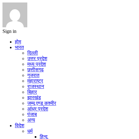
Sign in
होम
भारत
दिल्ली
उत्तर प्रदेश
मध्य प्रदेश
छत्तीसगढ़
गुजरात
महाराष्ट्र
राजस्थान
बिहार
झारखंड
जम्मू एण्ड कश्मीर
आंध्र प्रदेश
पंजाब
अन्य
विदेश
धर्म
हिन्दू