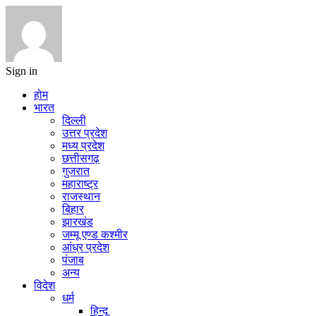
Sign in
होम
भारत
दिल्ली
उत्तर प्रदेश
मध्य प्रदेश
छत्तीसगढ़
गुजरात
महाराष्ट्र
राजस्थान
बिहार
झारखंड
जम्मू एण्ड कश्मीर
आंध्र प्रदेश
पंजाब
अन्य
विदेश
धर्म
हिन्दू