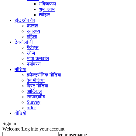
भविष्यफल
शुभ -लाभ
त्यौहार
हॉट ऑन वेब
वयस्क
स्वास्थ्य
महिला
टेक्नोलॉजी
गैजेट्स
खोज
भाषा कनवर्टर
पर्यावरण
मीडिया
इलेक्ट्रॉनिक मीडिया
वेब मीडिया
प्रिंट मीडिया
आर्टिकल
सम्पादकीय
Survey
offer
वीडियो
Sign in
Welcome!
Log into your account
your username