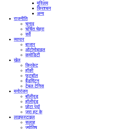
मुस्लिम
क्रिश्चन
अन्य
राजनीति
चुनाव
चर्चित चेहरा
सर्वे
व्यापार
बाजार
ऑटोमोबाइल
कमोडिटी
खेल
क्रिकेट
हॉकी
फुटबॉल
बैडमिंटन
टेबल टेनिस
मनोरंजन
बॉलीवुड
हॉलीवुड
छोटा पर्दा
ज़रा हट के
लाइफस्टाइल
सलाह
ज्योतिष