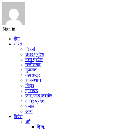
Sign in
होम
भारत
दिल्ली
उत्तर प्रदेश
मध्य प्रदेश
छत्तीसगढ़
गुजरात
महाराष्ट्र
राजस्थान
बिहार
झारखंड
जम्मू एण्ड कश्मीर
आंध्र प्रदेश
पंजाब
अन्य
विदेश
धर्म
हिन्दू