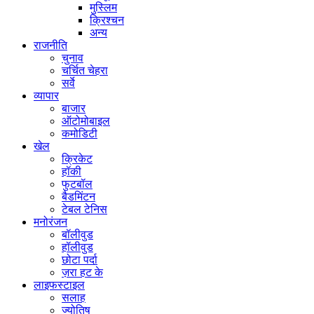
मुस्लिम
क्रिश्चन
अन्य
राजनीति
चुनाव
चर्चित चेहरा
सर्वे
व्यापार
बाजार
ऑटोमोबाइल
कमोडिटी
खेल
क्रिकेट
हॉकी
फुटबॉल
बैडमिंटन
टेबल टेनिस
मनोरंजन
बॉलीवुड
हॉलीवुड
छोटा पर्दा
ज़रा हट के
लाइफस्टाइल
सलाह
ज्योतिष