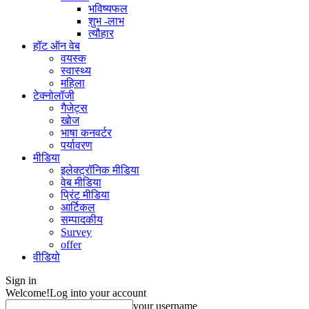
भविष्यफल
शुभ -लाभ
त्यौहार
हॉट ऑन वेब
वयस्क
स्वास्थ्य
महिला
टेक्नोलॉजी
गैजेट्स
खोज
भाषा कनवर्टर
पर्यावरण
मीडिया
इलेक्ट्रॉनिक मीडिया
वेब मीडिया
प्रिंट मीडिया
आर्टिकल
सम्पादकीय
Survey
offer
वीडियो
Sign in
Welcome!
Log into your account
your username