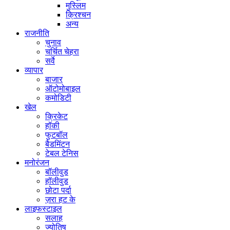
मुस्लिम
क्रिश्चन
अन्य
राजनीति
चुनाव
चर्चित चेहरा
सर्वे
व्यापार
बाजार
ऑटोमोबाइल
कमोडिटी
खेल
क्रिकेट
हॉकी
फुटबॉल
बैडमिंटन
टेबल टेनिस
मनोरंजन
बॉलीवुड
हॉलीवुड
छोटा पर्दा
ज़रा हट के
लाइफस्टाइल
सलाह
ज्योतिष