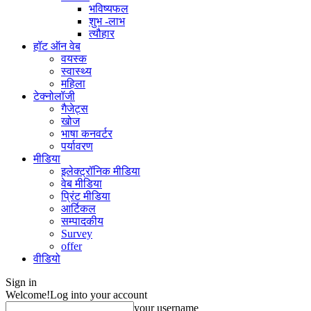
भविष्यफल
शुभ -लाभ
त्यौहार
हॉट ऑन वेब
वयस्क
स्वास्थ्य
महिला
टेक्नोलॉजी
गैजेट्स
खोज
भाषा कनवर्टर
पर्यावरण
मीडिया
इलेक्ट्रॉनिक मीडिया
वेब मीडिया
प्रिंट मीडिया
आर्टिकल
सम्पादकीय
Survey
offer
वीडियो
Sign in
Welcome!
Log into your account
your username