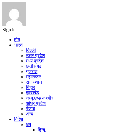
Sign in
होम
भारत
दिल्ली
उत्तर प्रदेश
मध्य प्रदेश
छत्तीसगढ़
गुजरात
महाराष्ट्र
राजस्थान
बिहार
झारखंड
जम्मू एण्ड कश्मीर
आंध्र प्रदेश
पंजाब
अन्य
विदेश
धर्म
हिन्दू