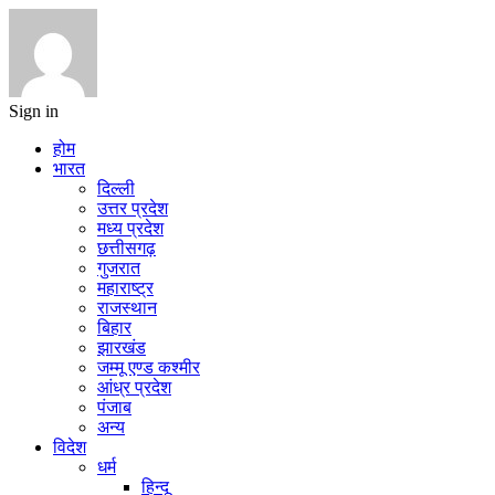
Sign in
होम
भारत
दिल्ली
उत्तर प्रदेश
मध्य प्रदेश
छत्तीसगढ़
गुजरात
महाराष्ट्र
राजस्थान
बिहार
झारखंड
जम्मू एण्ड कश्मीर
आंध्र प्रदेश
पंजाब
अन्य
विदेश
धर्म
हिन्दू