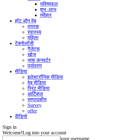
भविष्यफल
शुभ -लाभ
त्यौहार
हॉट ऑन वेब
वयस्क
स्वास्थ्य
महिला
टेक्नोलॉजी
गैजेट्स
खोज
भाषा कनवर्टर
पर्यावरण
मीडिया
इलेक्ट्रॉनिक मीडिया
वेब मीडिया
प्रिंट मीडिया
आर्टिकल
सम्पादकीय
Survey
offer
वीडियो
Sign in
Welcome!
Log into your account
your username