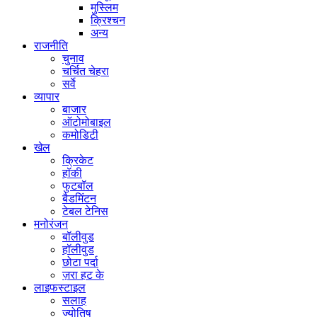
मुस्लिम
क्रिश्चन
अन्य
राजनीति
चुनाव
चर्चित चेहरा
सर्वे
व्यापार
बाजार
ऑटोमोबाइल
कमोडिटी
खेल
क्रिकेट
हॉकी
फुटबॉल
बैडमिंटन
टेबल टेनिस
मनोरंजन
बॉलीवुड
हॉलीवुड
छोटा पर्दा
ज़रा हट के
लाइफस्टाइल
सलाह
ज्योतिष