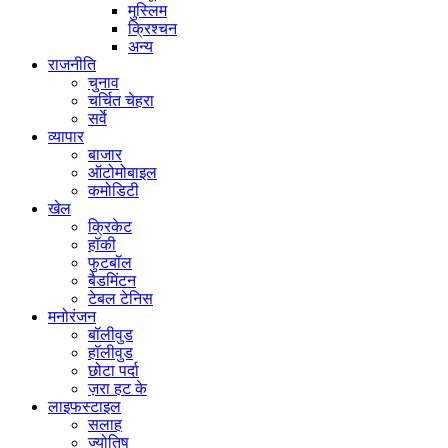
मुस्लिम
क्रिश्चन
अन्य
राजनीति
चुनाव
चर्चित चेहरा
सर्वे
व्यापार
बाजार
ऑटोमोबाइल
कमोडिटी
खेल
क्रिकेट
हॉकी
फुटबॉल
बैडमिंटन
टेबल टेनिस
मनोरंजन
बॉलीवुड
हॉलीवुड
छोटा पर्दा
ज़रा हट के
लाइफस्टाइल
सलाह
ज्योतिष