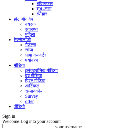
भविष्यफल
शुभ -लाभ
त्यौहार
हॉट ऑन वेब
वयस्क
स्वास्थ्य
महिला
टेक्नोलॉजी
गैजेट्स
खोज
भाषा कनवर्टर
पर्यावरण
मीडिया
इलेक्ट्रॉनिक मीडिया
वेब मीडिया
प्रिंट मीडिया
आर्टिकल
सम्पादकीय
Survey
offer
वीडियो
Sign in
Welcome!
Log into your account
your username