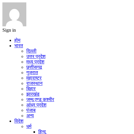
Sign in
होम
भारत
दिल्ली
उत्तर प्रदेश
मध्य प्रदेश
छत्तीसगढ़
गुजरात
महाराष्ट्र
राजस्थान
बिहार
झारखंड
जम्मू एण्ड कश्मीर
आंध्र प्रदेश
पंजाब
अन्य
विदेश
धर्म
हिन्दू