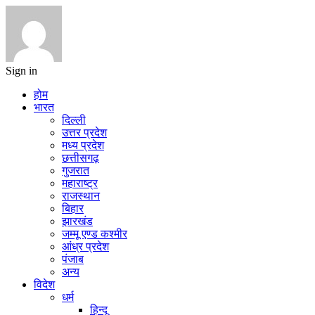
Sign in
होम
भारत
दिल्ली
उत्तर प्रदेश
मध्य प्रदेश
छत्तीसगढ़
गुजरात
महाराष्ट्र
राजस्थान
बिहार
झारखंड
जम्मू एण्ड कश्मीर
आंध्र प्रदेश
पंजाब
अन्य
विदेश
धर्म
हिन्दू