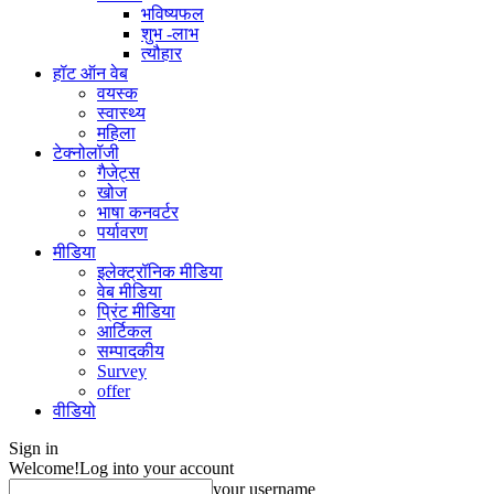
भविष्यफल
शुभ -लाभ
त्यौहार
हॉट ऑन वेब
वयस्क
स्वास्थ्य
महिला
टेक्नोलॉजी
गैजेट्स
खोज
भाषा कनवर्टर
पर्यावरण
मीडिया
इलेक्ट्रॉनिक मीडिया
वेब मीडिया
प्रिंट मीडिया
आर्टिकल
सम्पादकीय
Survey
offer
वीडियो
Sign in
Welcome!
Log into your account
your username