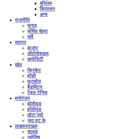
मुस्लिम
क्रिश्चन
अन्य
राजनीति
चुनाव
चर्चित चेहरा
सर्वे
व्यापार
बाजार
ऑटोमोबाइल
कमोडिटी
खेल
क्रिकेट
हॉकी
फुटबॉल
बैडमिंटन
टेबल टेनिस
मनोरंजन
बॉलीवुड
हॉलीवुड
छोटा पर्दा
ज़रा हट के
लाइफस्टाइल
सलाह
ज्योतिष