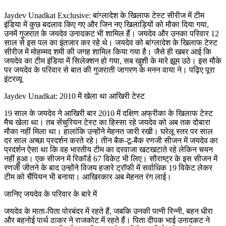
Jaydev Unadkat Exclusive: बांग्लादेश के खिलाफ टेस्ट सीरीज में टीम
इंडिया में कुछ बदलाव किए गए और जिन नए खिलाड़ियों को मौका दिया गया,
उनमें गुजरात के जयदेव उनादकट भी शामिल हैं। जयदेव और उनका परिवार 12
साल से इस पल का इंतजार कर रहे थे। जयदेव को बांग्लादेश के खिलाफ टेस्ट
सीरीज में मोहम्मद शमी की जगह शामिल किया गया है। जैसे ही खबर आई कि
जयदेव का टीम इंडिया में सिलेक्शन हो गया, सब खुशी के मारे झूम उठे। इस मौके
पर जयदेव के परिवार से बात की गुजराती जागरण के मनन वाया ने। पढ़िए पूरा
इंटरव्यू
Jaydev Unadkat: 2010 में खेला था आखिरी टेस्ट
19 साल के जयदेव ने आखिरी बार 2010 में दक्षिण अफ्रीका के खिलाफ टेस्ट
मैच खेला था। तब सेंचुरियन टेस्ट का हिस्सा रहे जयदेव को अब तक दोबारा
मौका नहीं मिला था। हालांकि उन्होंने मेहनत जारी रखी। घरेलू स्तर पर साल
दर साल अच्छा प्रदर्शन करते रहे। तीन बैक-टू-बैक रणजी सीजन में जयदेव का
प्रदर्शन ऐसा था कि वह भारतीय टीम का दरवाजा खटखटाते रहे लेकिन चयन
नहीं हुआ। एक सीजन में रिकॉर्ड 67 विकेट भी लिए। सौराष्ट्र के इस सीजन में
रणजी जीतने के बाद उन्होंने विजय हजारे ट्रॉफी में सर्वाधिक 19 विकेट लेकर
टीम को चैंपियन भी बनाया। आखिरकार अब मेहनत रंग लाई।
जानिए जयदेव के परिवार के बारे में
जयदेव के माता-पिता पोरबंदर में रहते हैं, जबकि उनकी पत्नी रिन्नी, बहन धीरा
और बहनोई पार्थ ठाकर ने राजकोट में रहते हैं। पिता दीपक भाई उनादकट ने