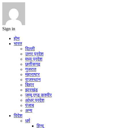
Sign in
होम
भारत
दिल्ली
उत्तर प्रदेश
मध्य प्रदेश
छत्तीसगढ़
गुजरात
महाराष्ट्र
राजस्थान
बिहार
झारखंड
जम्मू एण्ड कश्मीर
आंध्र प्रदेश
पंजाब
अन्य
विदेश
धर्म
हिन्दू