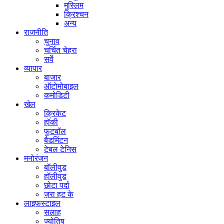
मुस्लिम
क्रिश्चन
अन्य
राजनीति
चुनाव
चर्चित चेहरा
सर्वे
व्यापार
बाजार
ऑटोमोबाइल
कमोडिटी
खेल
क्रिकेट
हॉकी
फुटबॉल
बैडमिंटन
टेबल टेनिस
मनोरंजन
बॉलीवुड
हॉलीवुड
छोटा पर्दा
ज़रा हट के
लाइफस्टाइल
सलाह
ज्योतिष