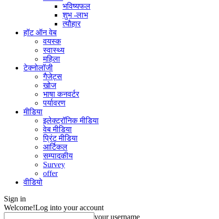
भविष्यफल
शुभ -लाभ
त्यौहार
हॉट ऑन वेब
वयस्क
स्वास्थ्य
महिला
टेक्नोलॉजी
गैजेट्स
खोज
भाषा कनवर्टर
पर्यावरण
मीडिया
इलेक्ट्रॉनिक मीडिया
वेब मीडिया
प्रिंट मीडिया
आर्टिकल
सम्पादकीय
Survey
offer
वीडियो
Sign in
Welcome!
Log into your account
your username