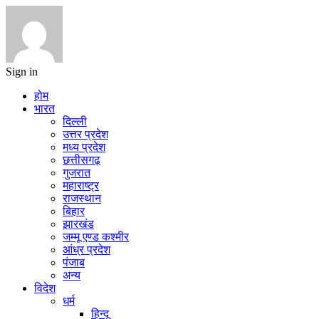
Sign in
होम
भारत
दिल्ली
उत्तर प्रदेश
मध्य प्रदेश
छत्तीसगढ़
गुजरात
महाराष्ट्र
राजस्थान
बिहार
झारखंड
जम्मू एण्ड कश्मीर
आंध्र प्रदेश
पंजाब
अन्य
विदेश
धर्म
हिन्दू