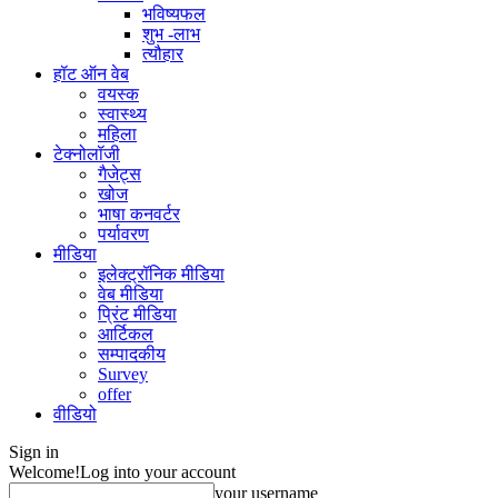
भविष्यफल
शुभ -लाभ
त्यौहार
हॉट ऑन वेब
वयस्क
स्वास्थ्य
महिला
टेक्नोलॉजी
गैजेट्स
खोज
भाषा कनवर्टर
पर्यावरण
मीडिया
इलेक्ट्रॉनिक मीडिया
वेब मीडिया
प्रिंट मीडिया
आर्टिकल
सम्पादकीय
Survey
offer
वीडियो
Sign in
Welcome!
Log into your account
your username