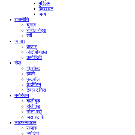
मुस्लिम
क्रिश्चन
अन्य
राजनीति
चुनाव
चर्चित चेहरा
सर्वे
व्यापार
बाजार
ऑटोमोबाइल
कमोडिटी
खेल
क्रिकेट
हॉकी
फुटबॉल
बैडमिंटन
टेबल टेनिस
मनोरंजन
बॉलीवुड
हॉलीवुड
छोटा पर्दा
ज़रा हट के
लाइफस्टाइल
सलाह
ज्योतिष