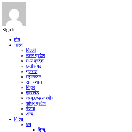
Sign in
होम
भारत
दिल्ली
उत्तर प्रदेश
मध्य प्रदेश
छत्तीसगढ़
गुजरात
महाराष्ट्र
राजस्थान
बिहार
झारखंड
जम्मू एण्ड कश्मीर
आंध्र प्रदेश
पंजाब
अन्य
विदेश
धर्म
हिन्दू