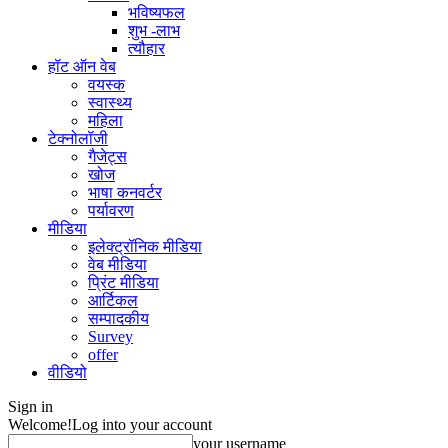
भविष्यफल
शुभ -लाभ
त्यौहार
हॉट ऑन वेब
वयस्क
स्वास्थ्य
महिला
टेक्नोलॉजी
गैजेट्स
खोज
भाषा कनवर्टर
पर्यावरण
मीडिया
इलेक्ट्रॉनिक मीडिया
वेब मीडिया
प्रिंट मीडिया
आर्टिकल
सम्पादकीय
Survey
offer
वीडियो
Sign in
Welcome!
Log into your account
your username