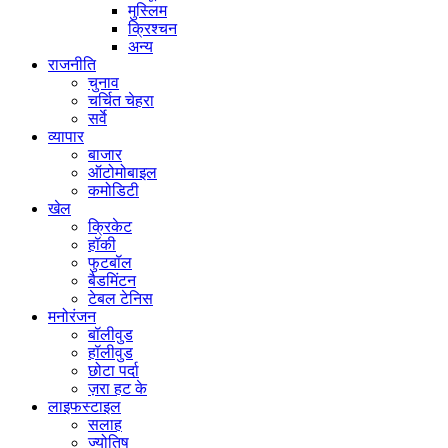
मुस्लिम
क्रिश्चन
अन्य
राजनीति
चुनाव
चर्चित चेहरा
सर्वे
व्यापार
बाजार
ऑटोमोबाइल
कमोडिटी
खेल
क्रिकेट
हॉकी
फुटबॉल
बैडमिंटन
टेबल टेनिस
मनोरंजन
बॉलीवुड
हॉलीवुड
छोटा पर्दा
ज़रा हट के
लाइफस्टाइल
सलाह
ज्योतिष