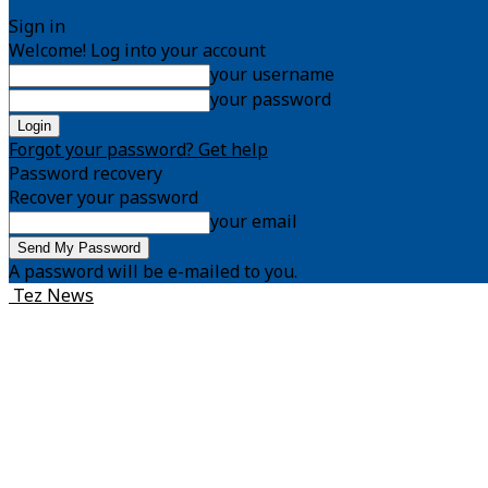
Sign in
Welcome! Log into your account
your username
your password
Forgot your password? Get help
Password recovery
Recover your password
your email
A password will be e-mailed to you.
Tez News