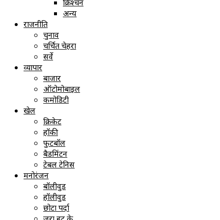
क्रिश्चन
अन्य
राजनीति
चुनाव
चर्चित चेहरा
सर्वे
व्यापार
बाजार
ऑटोमोबाइल
कमोडिटी
खेल
क्रिकेट
हॉकी
फुटबॉल
बैडमिंटन
टेबल टेनिस
मनोरंजन
बॉलीवुड
हॉलीवुड
छोटा पर्दा
ज़रा हट के