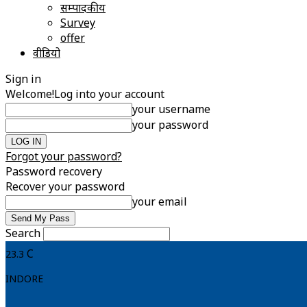
सम्पादकीय
Survey
offer
वीडियो
Sign in
Welcome!
Log into your account
your username
your password
Forgot your password?
Password recovery
Recover your password
your email
Search
C
23.3
INDORE