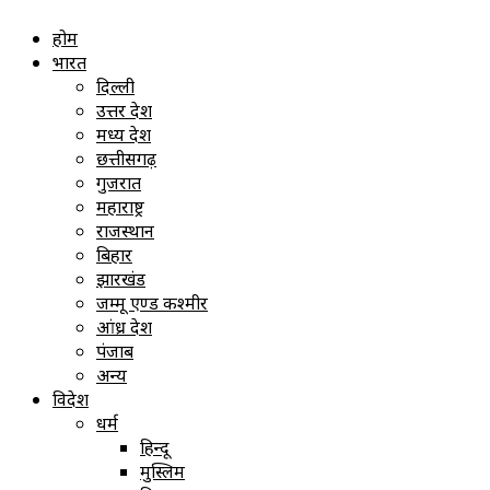
होम
भारत
दिल्ली
उत्तर प्रदेश
मध्य प्रदेश
छत्तीसगढ़
गुजरात
महाराष्ट्र
राजस्थान
बिहार
झारखंड
जम्मू एण्ड कश्मीर
आंध्र प्रदेश
पंजाब
अन्य
विदेश
धर्म
हिन्दू
मुस्लिम