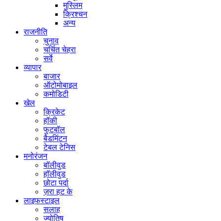
मुस्लिम
क्रिश्चन
अन्य
राजनीति
चुनाव
चर्चित चेहरा
सर्वे
व्यापार
बाजार
ऑटोमोबाइल
कमोडिटी
खेल
क्रिकेट
हॉकी
फुटबॉल
बैडमिंटन
टेबल टेनिस
मनोरंजन
बॉलीवुड
हॉलीवुड
छोटा पर्दा
ज़रा हट के
लाइफस्टाइल
सलाह
ज्योतिष