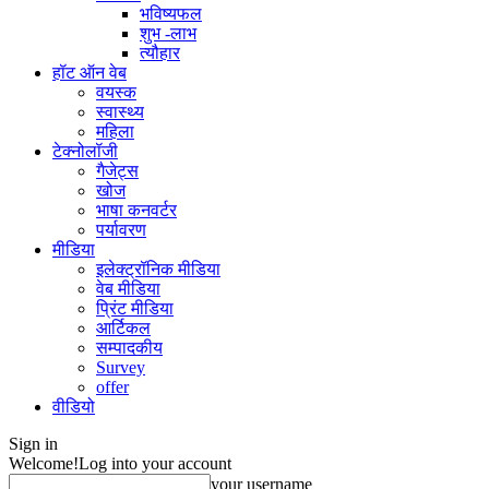
भविष्यफल
शुभ -लाभ
त्यौहार
हॉट ऑन वेब
वयस्क
स्वास्थ्य
महिला
टेक्नोलॉजी
गैजेट्स
खोज
भाषा कनवर्टर
पर्यावरण
मीडिया
इलेक्ट्रॉनिक मीडिया
वेब मीडिया
प्रिंट मीडिया
आर्टिकल
सम्पादकीय
Survey
offer
वीडियो
Sign in
Welcome!
Log into your account
your username