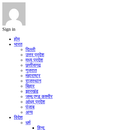
Sign in
होम
भारत
दिल्ली
उत्तर प्रदेश
मध्य प्रदेश
छत्तीसगढ़
गुजरात
महाराष्ट्र
राजस्थान
बिहार
झारखंड
जम्मू एण्ड कश्मीर
आंध्र प्रदेश
पंजाब
अन्य
विदेश
धर्म
हिन्दू