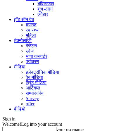
भविष्यफल
शुभ -लाभ
त्यौहार
हॉट ऑन वेब
वयस्क
स्वास्थ्य
महिला
टेक्नोलॉजी
गैजेट्स
खोज
भाषा कनवर्टर
पर्यावरण
मीडिया
इलेक्ट्रॉनिक मीडिया
वेब मीडिया
प्रिंट मीडिया
आर्टिकल
सम्पादकीय
Survey
offer
वीडियो
Sign in
Welcome!
Log into your account
your username