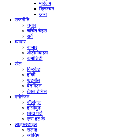
मुस्लिम
क्रिश्चन
अन्य
राजनीति
चुनाव
चर्चित चेहरा
सर्वे
व्यापार
बाजार
ऑटोमोबाइल
कमोडिटी
खेल
क्रिकेट
हॉकी
फुटबॉल
बैडमिंटन
टेबल टेनिस
मनोरंजन
बॉलीवुड
हॉलीवुड
छोटा पर्दा
ज़रा हट के
लाइफस्टाइल
सलाह
ज्योतिष