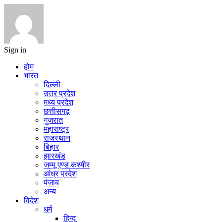
Sign in
होम
भारत
दिल्ली
उत्तर प्रदेश
मध्य प्रदेश
छत्तीसगढ़
गुजरात
महाराष्ट्र
राजस्थान
बिहार
झारखंड
जम्मू एण्ड कश्मीर
आंध्र प्रदेश
पंजाब
अन्य
विदेश
धर्म
हिन्दू