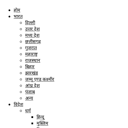
होम
भारत
दिल्ली
उत्तर प्रदेश
मध्य प्रदेश
छत्तीसगढ़
गुजरात
महाराष्ट्र
राजस्थान
बिहार
झारखंड
जम्मू एण्ड कश्मीर
आंध्र प्रदेश
पंजाब
अन्य
विदेश
धर्म
हिन्दू
मुस्लिम