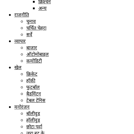
क्रिश्चन
अन्य
राजनीति
चुनाव
चर्चित चेहरा
सर्वे
व्यापार
बाजार
ऑटोमोबाइल
कमोडिटी
खेल
क्रिकेट
हॉकी
फुटबॉल
बैडमिंटन
टेबल टेनिस
मनोरंजन
बॉलीवुड
हॉलीवुड
छोटा पर्दा
ज़रा हट के