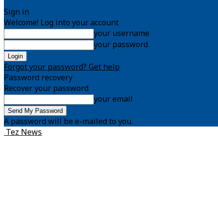
Sign in
Welcome! Log into your account
your username
your password
Forgot your password? Get help
Password recovery
Recover your password
your email
A password will be e-mailed to you.
Tez News