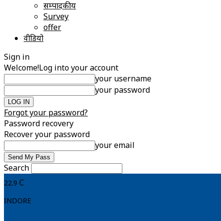
सम्पादकीय
Survey
offer
वीडियो
Sign in
Welcome!
Log into your account
your username
your password
Forgot your password?
Password recovery
Recover your password
your email
Search
C
22.9
INDORE