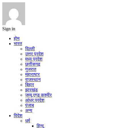
Sign in
होम
भारत
दिल्ली
उत्तर प्रदेश
मध्य प्रदेश
छत्तीसगढ़
गुजरात
महाराष्ट्र
राजस्थान
बिहार
झारखंड
जम्मू एण्ड कश्मीर
आंध्र प्रदेश
पंजाब
अन्य
विदेश
धर्म
हिन्दू