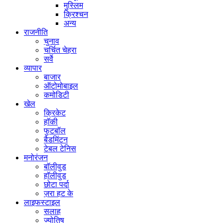
मुस्लिम
क्रिश्चन
अन्य
राजनीति
चुनाव
चर्चित चेहरा
सर्वे
व्यापार
बाजार
ऑटोमोबाइल
कमोडिटी
खेल
क्रिकेट
हॉकी
फुटबॉल
बैडमिंटन
टेबल टेनिस
मनोरंजन
बॉलीवुड
हॉलीवुड
छोटा पर्दा
ज़रा हट के
लाइफस्टाइल
सलाह
ज्योतिष