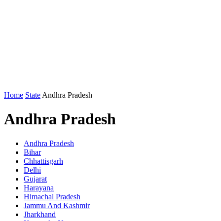
Home
State
Andhra Pradesh
Andhra Pradesh
Andhra Pradesh
Bihar
Chhattisgarh
Delhi
Gujarat
Harayana
Himachal Pradesh
Jammu And Kashmir
Jharkhand