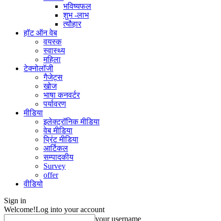
भविष्यफल
शुभ -लाभ
त्यौहार
हॉट ऑन वेब
वयस्क
स्वास्थ्य
महिला
टेक्नोलॉजी
गैजेट्स
खोज
भाषा कनवर्टर
पर्यावरण
मीडिया
इलेक्ट्रॉनिक मीडिया
वेब मीडिया
प्रिंट मीडिया
आर्टिकल
सम्पादकीय
Survey
offer
वीडियो
Sign in
Welcome!
Log into your account
your username