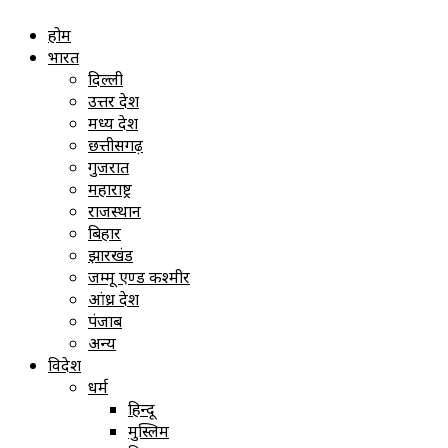
होम
भारत
दिल्ली
उत्तर प्रदेश
मध्य प्रदेश
छत्तीसगढ़
गुजरात
महाराष्ट्र
राजस्थान
बिहार
झारखंड
जम्मू एण्ड कश्मीर
आंध्र प्रदेश
पंजाब
अन्य
विदेश
धर्म
हिन्दू
मुस्लिम