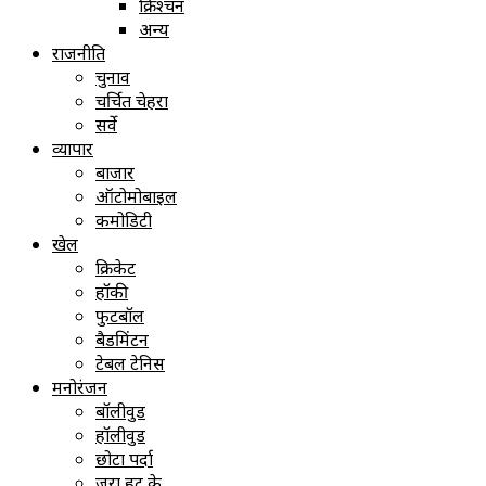
क्रिश्चन
अन्य
राजनीति
चुनाव
चर्चित चेहरा
सर्वे
व्यापार
बाजार
ऑटोमोबाइल
कमोडिटी
खेल
क्रिकेट
हॉकी
फुटबॉल
बैडमिंटन
टेबल टेनिस
मनोरंजन
बॉलीवुड
हॉलीवुड
छोटा पर्दा
ज़रा हट के