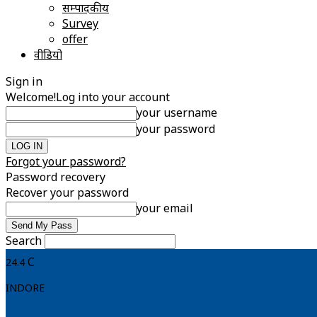
सम्पादकीय
Survey
offer
वीडियो
Sign in
Welcome!
Log into your account
your username
your password
Forgot your password?
Password recovery
Recover your password
your email
Search
C
24.4
INDORE