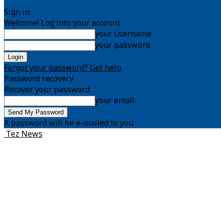
Sign in
Welcome! Log into your account
your username
your password
Forgot your password? Get help
Password recovery
Recover your password
your email
A password will be e-mailed to you.
Tez News