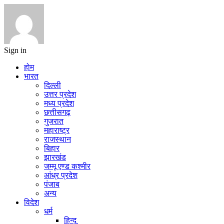
Sign in
होम
भारत
दिल्ली
उत्तर प्रदेश
मध्य प्रदेश
छत्तीसगढ़
गुजरात
महाराष्ट्र
राजस्थान
बिहार
झारखंड
जम्मू एण्ड कश्मीर
आंध्र प्रदेश
पंजाब
अन्य
विदेश
धर्म
हिन्दू