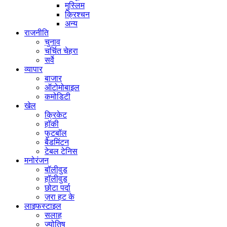
मुस्लिम
क्रिश्चन
अन्य
राजनीति
चुनाव
चर्चित चेहरा
सर्वे
व्यापार
बाजार
ऑटोमोबाइल
कमोडिटी
खेल
क्रिकेट
हॉकी
फुटबॉल
बैडमिंटन
टेबल टेनिस
मनोरंजन
बॉलीवुड
हॉलीवुड
छोटा पर्दा
ज़रा हट के
लाइफस्टाइल
सलाह
ज्योतिष