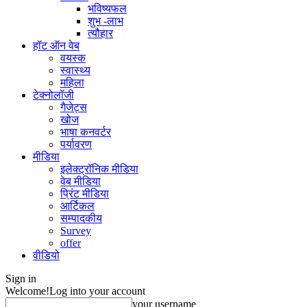
भविष्यफल
शुभ -लाभ
त्यौहार
हॉट ऑन वेब
वयस्क
स्वास्थ्य
महिला
टेक्नोलॉजी
गैजेट्स
खोज
भाषा कनवर्टर
पर्यावरण
मीडिया
इलेक्ट्रॉनिक मीडिया
वेब मीडिया
प्रिंट मीडिया
आर्टिकल
सम्पादकीय
Survey
offer
वीडियो
Sign in
Welcome!
Log into your account
your username