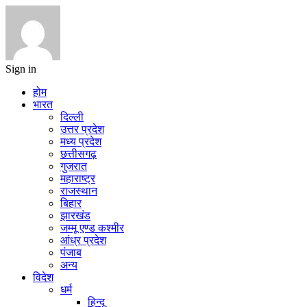
Sign in
होम
भारत
दिल्ली
उत्तर प्रदेश
मध्य प्रदेश
छत्तीसगढ़
गुजरात
महाराष्ट्र
राजस्थान
बिहार
झारखंड
जम्मू एण्ड कश्मीर
आंध्र प्रदेश
पंजाब
अन्य
विदेश
धर्म
हिन्दू