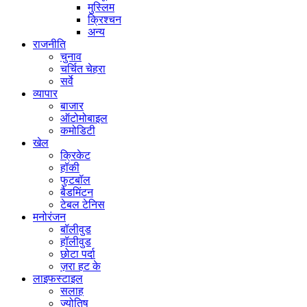
मुस्लिम
क्रिश्चन
अन्य
राजनीति
चुनाव
चर्चित चेहरा
सर्वे
व्यापार
बाजार
ऑटोमोबाइल
कमोडिटी
खेल
क्रिकेट
हॉकी
फुटबॉल
बैडमिंटन
टेबल टेनिस
मनोरंजन
बॉलीवुड
हॉलीवुड
छोटा पर्दा
ज़रा हट के
लाइफस्टाइल
सलाह
ज्योतिष