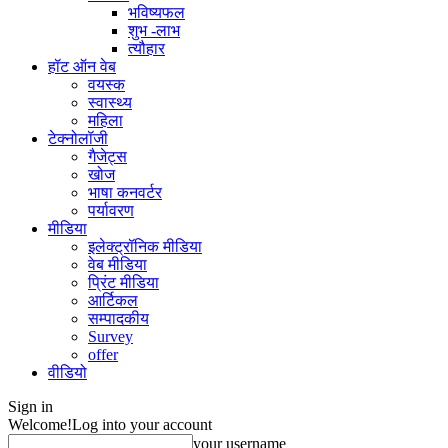
भविष्यफल
शुभ -लाभ
त्यौहार
हॉट ऑन वेब
वयस्क
स्वास्थ्य
महिला
टेक्नोलॉजी
गैजेट्स
खोज
भाषा कनवर्टर
पर्यावरण
मीडिया
इलेक्ट्रॉनिक मीडिया
वेब मीडिया
प्रिंट मीडिया
आर्टिकल
सम्पादकीय
Survey
offer
वीडियो
Sign in
Welcome!
Log into your account
your username