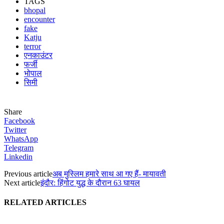
TAGS
bhopal
encounter
fake
Katju
terror
एनकाउंटर
फर्जी
भोपाल
सिमी
Share
Facebook
Twitter
WhatsApp
Telegram
Linkedin
Previous article
अब मुस्लिम हमारे साथ आ गए हैं- मायावती
Next article
इंदौर: हिंगोट युद्ध के दौरान 63 घायल
RELATED ARTICLES