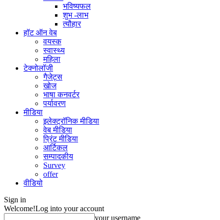
भविष्यफल
शुभ -लाभ
त्यौहार
हॉट ऑन वेब
वयस्क
स्वास्थ्य
महिला
टेक्नोलॉजी
गैजेट्स
खोज
भाषा कनवर्टर
पर्यावरण
मीडिया
इलेक्ट्रॉनिक मीडिया
वेब मीडिया
प्रिंट मीडिया
आर्टिकल
सम्पादकीय
Survey
offer
वीडियो
Sign in
Welcome!
Log into your account
your username