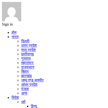
Sign in
होम
भारत
दिल्ली
उत्तर प्रदेश
मध्य प्रदेश
छत्तीसगढ़
गुजरात
महाराष्ट्र
राजस्थान
बिहार
झारखंड
जम्मू एण्ड कश्मीर
आंध्र प्रदेश
पंजाब
अन्य
विदेश
धर्म
हिन्दू