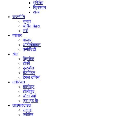
मुस्लिम
क्रिश्चन
अन्य
राजनीति
चुनाव
चर्चित चेहरा
सर्वे
व्यापार
बाजार
ऑटोमोबाइल
कमोडिटी
खेल
क्रिकेट
हॉकी
फुटबॉल
बैडमिंटन
टेबल टेनिस
मनोरंजन
बॉलीवुड
हॉलीवुड
छोटा पर्दा
ज़रा हट के
लाइफस्टाइल
सलाह
ज्योतिष