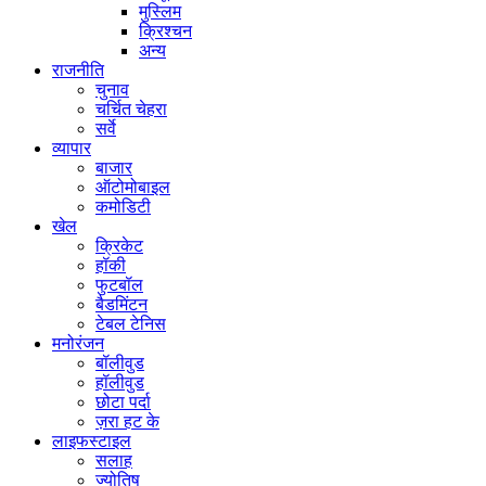
मुस्लिम
क्रिश्चन
अन्य
राजनीति
चुनाव
चर्चित चेहरा
सर्वे
व्यापार
बाजार
ऑटोमोबाइल
कमोडिटी
खेल
क्रिकेट
हॉकी
फुटबॉल
बैडमिंटन
टेबल टेनिस
मनोरंजन
बॉलीवुड
हॉलीवुड
छोटा पर्दा
ज़रा हट के
लाइफस्टाइल
सलाह
ज्योतिष