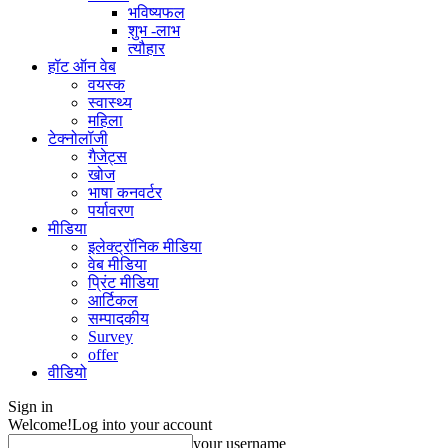
भविष्यफल
शुभ -लाभ
त्यौहार
हॉट ऑन वेब
वयस्क
स्वास्थ्य
महिला
टेक्नोलॉजी
गैजेट्स
खोज
भाषा कनवर्टर
पर्यावरण
मीडिया
इलेक्ट्रॉनिक मीडिया
वेब मीडिया
प्रिंट मीडिया
आर्टिकल
सम्पादकीय
Survey
offer
वीडियो
Sign in
Welcome!
Log into your account
your username