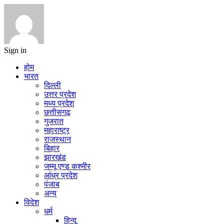
Sign in
होम
भारत
दिल्ली
उत्तर प्रदेश
मध्य प्रदेश
छत्तीसगढ़
गुजरात
महाराष्ट्र
राजस्थान
बिहार
झारखंड
जम्मू एण्ड कश्मीर
आंध्र प्रदेश
पंजाब
अन्य
विदेश
धर्म
हिन्दू