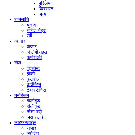
मुस्लिम
क्रिश्चन
अन्य
राजनीति
चुनाव
चर्चित चेहरा
सर्वे
व्यापार
बाजार
ऑटोमोबाइल
कमोडिटी
खेल
क्रिकेट
हॉकी
फुटबॉल
बैडमिंटन
टेबल टेनिस
मनोरंजन
बॉलीवुड
हॉलीवुड
छोटा पर्दा
ज़रा हट के
लाइफस्टाइल
सलाह
ज्योतिष