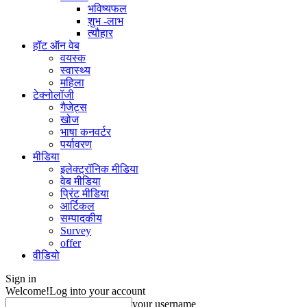
भविष्यफल
शुभ -लाभ
त्यौहार
हॉट ऑन वेब
वयस्क
स्वास्थ्य
महिला
टेक्नोलॉजी
गैजेट्स
खोज
भाषा कनवर्टर
पर्यावरण
मीडिया
इलेक्ट्रॉनिक मीडिया
वेब मीडिया
प्रिंट मीडिया
आर्टिकल
सम्पादकीय
Survey
offer
वीडियो
Sign in
Welcome!
Log into your account
your username