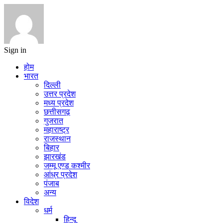
Sign in
होम
भारत
दिल्ली
उत्तर प्रदेश
मध्य प्रदेश
छत्तीसगढ़
गुजरात
महाराष्ट्र
राजस्थान
बिहार
झारखंड
जम्मू एण्ड कश्मीर
आंध्र प्रदेश
पंजाब
अन्य
विदेश
धर्म
हिन्दू