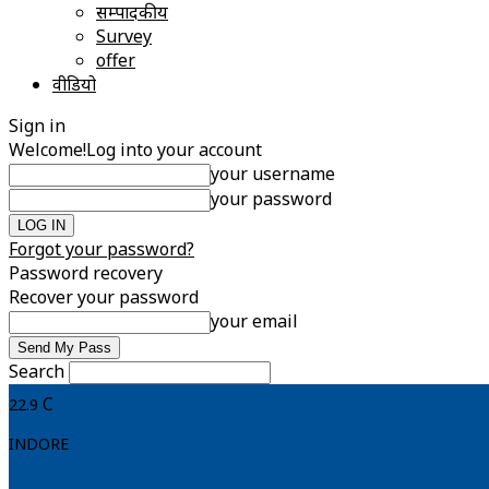
सम्पादकीय
Survey
offer
वीडियो
Sign in
Welcome!
Log into your account
your username
your password
Forgot your password?
Password recovery
Recover your password
your email
Search
C
22.9
INDORE