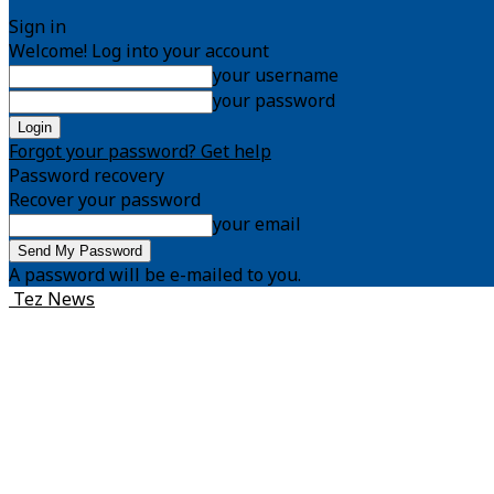
Sign in
Welcome! Log into your account
your username
your password
Forgot your password? Get help
Password recovery
Recover your password
your email
A password will be e-mailed to you.
Tez News