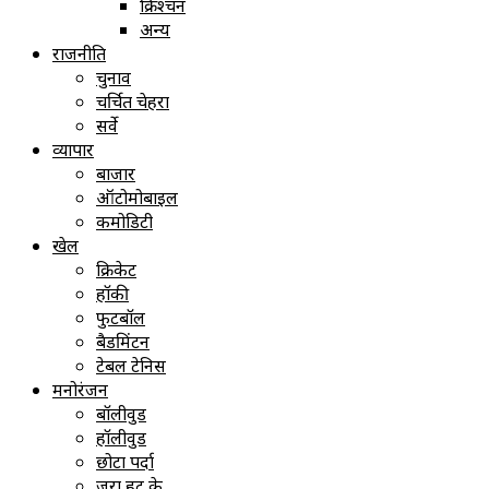
क्रिश्चन
अन्य
राजनीति
चुनाव
चर्चित चेहरा
सर्वे
व्यापार
बाजार
ऑटोमोबाइल
कमोडिटी
खेल
क्रिकेट
हॉकी
फुटबॉल
बैडमिंटन
टेबल टेनिस
मनोरंजन
बॉलीवुड
हॉलीवुड
छोटा पर्दा
ज़रा हट के