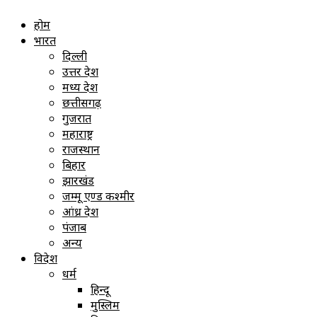
होम
भारत
दिल्ली
उत्तर प्रदेश
मध्य प्रदेश
छत्तीसगढ़
गुजरात
महाराष्ट्र
राजस्थान
बिहार
झारखंड
जम्मू एण्ड कश्मीर
आंध्र प्रदेश
पंजाब
अन्य
विदेश
धर्म
हिन्दू
मुस्लिम