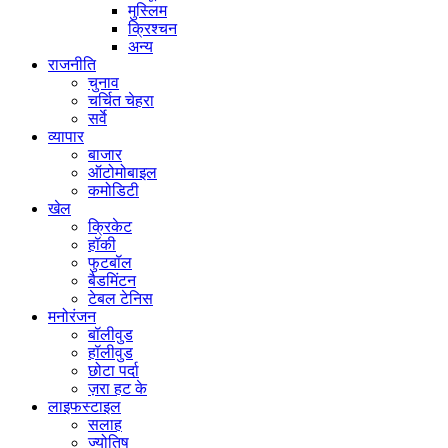
मुस्लिम
क्रिश्चन
अन्य
राजनीति
चुनाव
चर्चित चेहरा
सर्वे
व्यापार
बाजार
ऑटोमोबाइल
कमोडिटी
खेल
क्रिकेट
हॉकी
फुटबॉल
बैडमिंटन
टेबल टेनिस
मनोरंजन
बॉलीवुड
हॉलीवुड
छोटा पर्दा
ज़रा हट के
लाइफस्टाइल
सलाह
ज्योतिष