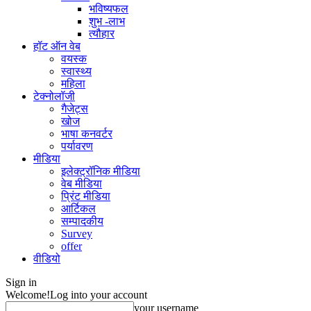
भविष्यफल
शुभ -लाभ
त्यौहार
हॉट ऑन वेब
वयस्क
स्वास्थ्य
महिला
टेक्नोलॉजी
गैजेट्स
खोज
भाषा कनवर्टर
पर्यावरण
मीडिया
इलेक्ट्रॉनिक मीडिया
वेब मीडिया
प्रिंट मीडिया
आर्टिकल
सम्पादकीय
Survey
offer
वीडियो
Sign in
Welcome!
Log into your account
your username