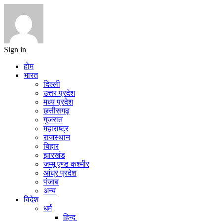
Sign in
होम
भारत
दिल्ली
उत्तर प्रदेश
मध्य प्रदेश
छत्तीसगढ़
गुजरात
महाराष्ट्र
राजस्थान
बिहार
झारखंड
जम्मू एण्ड कश्मीर
आंध्र प्रदेश
पंजाब
अन्य
विदेश
धर्म
हिन्दू