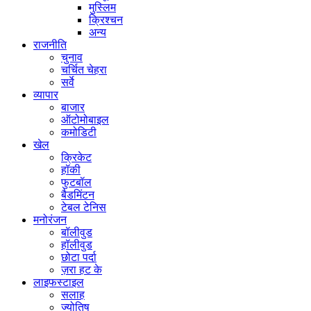
मुस्लिम
क्रिश्चन
अन्य
राजनीति
चुनाव
चर्चित चेहरा
सर्वे
व्यापार
बाजार
ऑटोमोबाइल
कमोडिटी
खेल
क्रिकेट
हॉकी
फुटबॉल
बैडमिंटन
टेबल टेनिस
मनोरंजन
बॉलीवुड
हॉलीवुड
छोटा पर्दा
ज़रा हट के
लाइफस्टाइल
सलाह
ज्योतिष