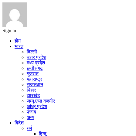
Sign in
होम
भारत
दिल्ली
उत्तर प्रदेश
मध्य प्रदेश
छत्तीसगढ़
गुजरात
महाराष्ट्र
राजस्थान
बिहार
झारखंड
जम्मू एण्ड कश्मीर
आंध्र प्रदेश
पंजाब
अन्य
विदेश
धर्म
हिन्दू