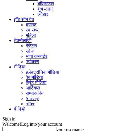
भविष्यफल
शुभ -लाभ
त्यौहार
हॉट ऑन वेब
वयस्क
स्वास्थ्य
महिला
टेक्नोलॉजी
गैजेट्स
खोज
भाषा कनवर्टर
पर्यावरण
मीडिया
इलेक्ट्रॉनिक मीडिया
वेब मीडिया
प्रिंट मीडिया
आर्टिकल
सम्पादकीय
Survey
offer
वीडियो
Sign in
Welcome!
Log into your account
your username