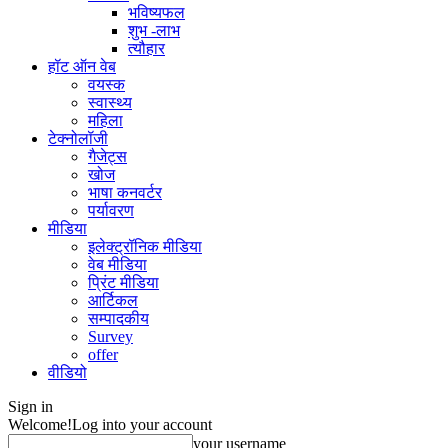
भविष्यफल
शुभ -लाभ
त्यौहार
हॉट ऑन वेब
वयस्क
स्वास्थ्य
महिला
टेक्नोलॉजी
गैजेट्स
खोज
भाषा कनवर्टर
पर्यावरण
मीडिया
इलेक्ट्रॉनिक मीडिया
वेब मीडिया
प्रिंट मीडिया
आर्टिकल
सम्पादकीय
Survey
offer
वीडियो
Sign in
Welcome!
Log into your account
your username