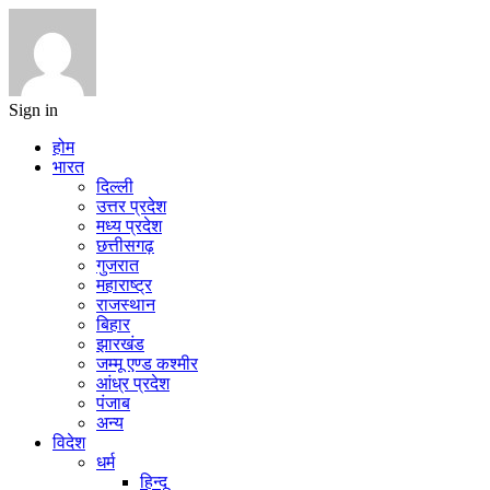
Sign in
होम
भारत
दिल्ली
उत्तर प्रदेश
मध्य प्रदेश
छत्तीसगढ़
गुजरात
महाराष्ट्र
राजस्थान
बिहार
झारखंड
जम्मू एण्ड कश्मीर
आंध्र प्रदेश
पंजाब
अन्य
विदेश
धर्म
हिन्दू