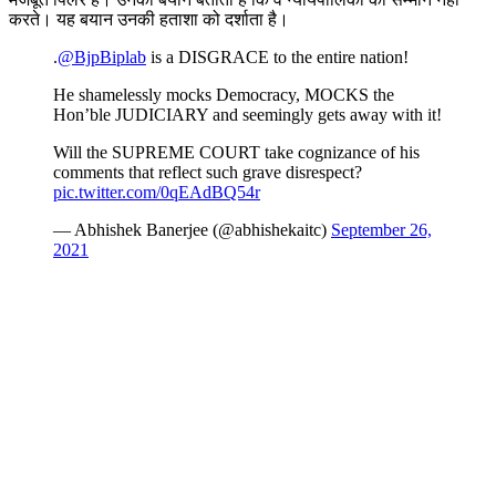
करते। यह बयान उनकी हताशा को दर्शाता है।
.
@BjpBiplab
is a DISGRACE to the entire nation!
He shamelessly mocks Democracy, MOCKS the
Hon’ble JUDICIARY and seemingly gets away with it!
Will the SUPREME COURT take cognizance of his
comments that reflect such grave disrespect?
pic.twitter.com/0qEAdBQ54r
— Abhishek Banerjee (@abhishekaitc)
September 26,
2021