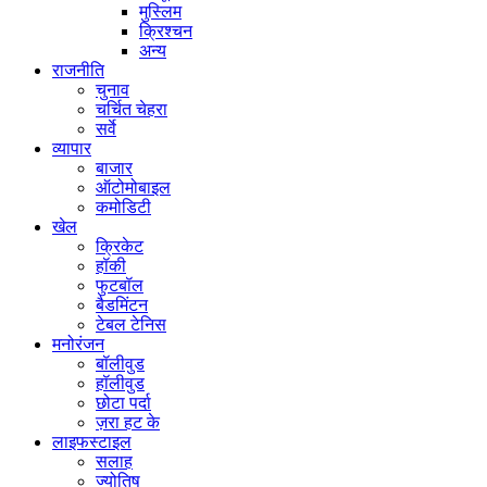
मुस्लिम
क्रिश्चन
अन्य
राजनीति
चुनाव
चर्चित चेहरा
सर्वे
व्यापार
बाजार
ऑटोमोबाइल
कमोडिटी
खेल
क्रिकेट
हॉकी
फुटबॉल
बैडमिंटन
टेबल टेनिस
मनोरंजन
बॉलीवुड
हॉलीवुड
छोटा पर्दा
ज़रा हट के
लाइफस्टाइल
सलाह
ज्योतिष