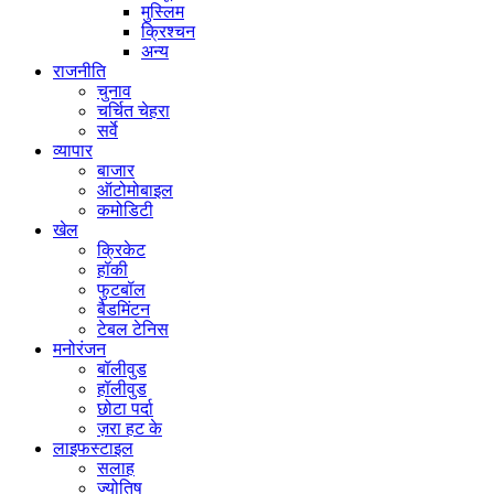
मुस्लिम
क्रिश्चन
अन्य
राजनीति
चुनाव
चर्चित चेहरा
सर्वे
व्यापार
बाजार
ऑटोमोबाइल
कमोडिटी
खेल
क्रिकेट
हॉकी
फुटबॉल
बैडमिंटन
टेबल टेनिस
मनोरंजन
बॉलीवुड
हॉलीवुड
छोटा पर्दा
ज़रा हट के
लाइफस्टाइल
सलाह
ज्योतिष