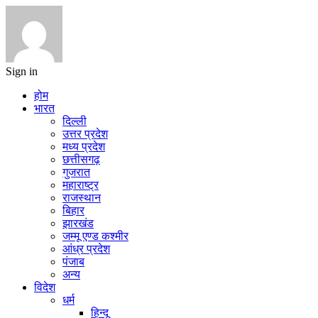
Sign in
होम
भारत
दिल्ली
उत्तर प्रदेश
मध्य प्रदेश
छत्तीसगढ़
गुजरात
महाराष्ट्र
राजस्थान
बिहार
झारखंड
जम्मू एण्ड कश्मीर
आंध्र प्रदेश
पंजाब
अन्य
विदेश
धर्म
हिन्दू