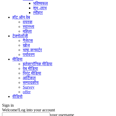
भविष्यफल
शुभ -लाभ
त्यौहार
हॉट ऑन वेब
वयस्क
स्वास्थ्य
महिला
टेक्नोलॉजी
गैजेट्स
खोज
भाषा कनवर्टर
पर्यावरण
मीडिया
इलेक्ट्रॉनिक मीडिया
वेब मीडिया
प्रिंट मीडिया
आर्टिकल
सम्पादकीय
Survey
offer
वीडियो
Sign in
Welcome!
Log into your account
your username