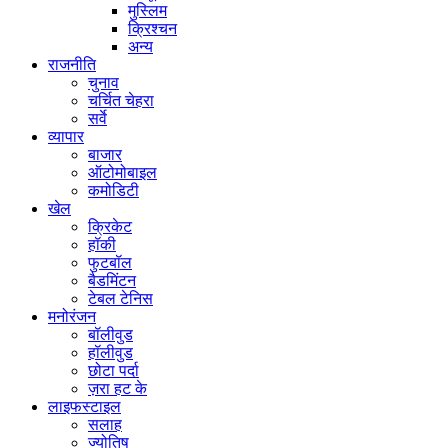
मुस्लिम
क्रिश्चन
अन्य
राजनीति
चुनाव
चर्चित चेहरा
सर्वे
व्यापार
बाजार
ऑटोमोबाइल
कमोडिटी
खेल
क्रिकेट
हॉकी
फुटबॉल
बैडमिंटन
टेबल टेनिस
मनोरंजन
बॉलीवुड
हॉलीवुड
छोटा पर्दा
ज़रा हट के
लाइफस्टाइल
सलाह
ज्योतिष