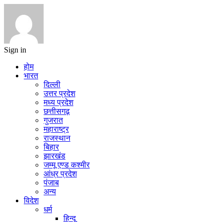
Sign in
होम
भारत
दिल्ली
उत्तर प्रदेश
मध्य प्रदेश
छत्तीसगढ़
गुजरात
महाराष्ट्र
राजस्थान
बिहार
झारखंड
जम्मू एण्ड कश्मीर
आंध्र प्रदेश
पंजाब
अन्य
विदेश
धर्म
हिन्दू