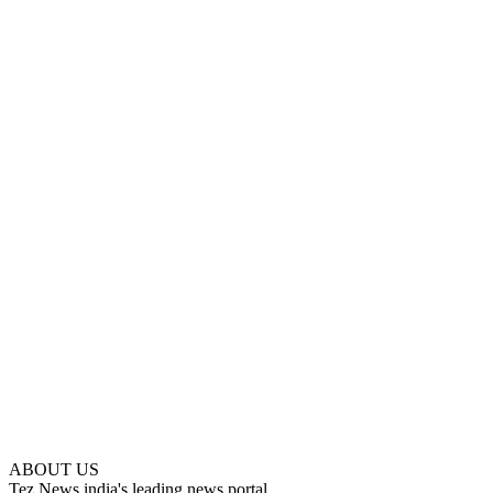
ABOUT US
Tez News india's leading news portal