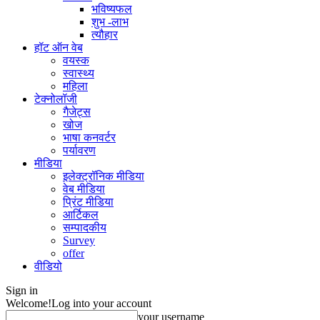
भविष्यफल
शुभ -लाभ
त्यौहार
हॉट ऑन वेब
वयस्क
स्वास्थ्य
महिला
टेक्नोलॉजी
गैजेट्स
खोज
भाषा कनवर्टर
पर्यावरण
मीडिया
इलेक्ट्रॉनिक मीडिया
वेब मीडिया
प्रिंट मीडिया
आर्टिकल
सम्पादकीय
Survey
offer
वीडियो
Sign in
Welcome!
Log into your account
your username