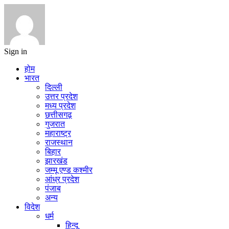
Sign in
होम
भारत
दिल्ली
उत्तर प्रदेश
मध्य प्रदेश
छत्तीसगढ़
गुजरात
महाराष्ट्र
राजस्थान
बिहार
झारखंड
जम्मू एण्ड कश्मीर
आंध्र प्रदेश
पंजाब
अन्य
विदेश
धर्म
हिन्दू