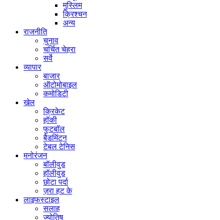
मुस्लिम
क्रिश्चन
अन्य
राजनीति
चुनाव
चर्चित चेहरा
सर्वे
व्यापार
बाजार
ऑटोमोबाइल
कमोडिटी
खेल
क्रिकेट
हॉकी
फुटबॉल
बैडमिंटन
टेबल टेनिस
मनोरंजन
बॉलीवुड
हॉलीवुड
छोटा पर्दा
ज़रा हट के
लाइफस्टाइल
सलाह
ज्योतिष