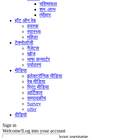
भविष्यफल
शुभ -लाभ
त्यौहार
हॉट ऑन वेब
वयस्क
स्वास्थ्य
महिला
टेक्नोलॉजी
गैजेट्स
खोज
भाषा कनवर्टर
पर्यावरण
मीडिया
इलेक्ट्रॉनिक मीडिया
वेब मीडिया
प्रिंट मीडिया
आर्टिकल
सम्पादकीय
Survey
offer
वीडियो
Sign in
Welcome!
Log into your account
your username