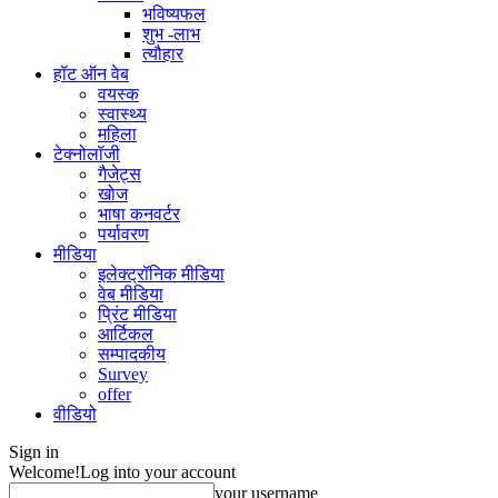
भविष्यफल
शुभ -लाभ
त्यौहार
हॉट ऑन वेब
वयस्क
स्वास्थ्य
महिला
टेक्नोलॉजी
गैजेट्स
खोज
भाषा कनवर्टर
पर्यावरण
मीडिया
इलेक्ट्रॉनिक मीडिया
वेब मीडिया
प्रिंट मीडिया
आर्टिकल
सम्पादकीय
Survey
offer
वीडियो
Sign in
Welcome!
Log into your account
your username