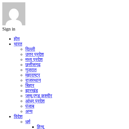
Sign in
होम
भारत
दिल्ली
उत्तर प्रदेश
मध्य प्रदेश
छत्तीसगढ़
गुजरात
महाराष्ट्र
राजस्थान
बिहार
झारखंड
जम्मू एण्ड कश्मीर
आंध्र प्रदेश
पंजाब
अन्य
विदेश
धर्म
हिन्दू