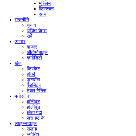
मुस्लिम
क्रिश्चन
अन्य
राजनीति
चुनाव
चर्चित चेहरा
सर्वे
व्यापार
बाजार
ऑटोमोबाइल
कमोडिटी
खेल
क्रिकेट
हॉकी
फुटबॉल
बैडमिंटन
टेबल टेनिस
मनोरंजन
बॉलीवुड
हॉलीवुड
छोटा पर्दा
ज़रा हट के
लाइफस्टाइल
सलाह
ज्योतिष